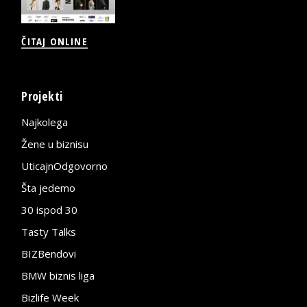
ČITAJ ONLINE
Projekti
Najkolega
Žene u biznisu
UticajnOdgovorno
Šta jedemo
30 ispod 30
Tasty Talks
BIZBendovi
BMW biznis liga
Bizlife Week