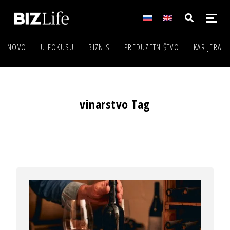
NOVO
U FOKUSU
BIZNIS
PREDUZETNIŠTVO
KARIJERA
vinarstvo Tag