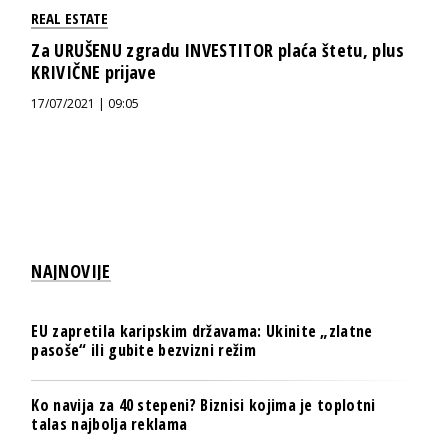
REAL ESTATE
Za URUŠENU zgradu INVESTITOR plaća štetu, plus
KRIVIČNE prijave
17/07/2021 | 09:05
NAJNOVIJE
EU zapretila karipskim državama: Ukinite „zlatne
pasoše“ ili gubite bezvizni režim
Ko navija za 40 stepeni? Biznisi kojima je toplotni
talas najbolja reklama