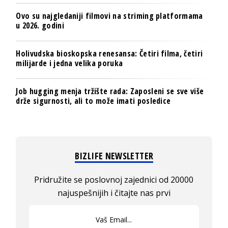
Ovo su najgledaniji filmovi na striming platformama
u 2026. godini
Holivudska bioskopska renesansa: Četiri filma, četiri
milijarde i jedna velika poruka
Job hugging menja tržište rada: Zaposleni se sve više
drže sigurnosti, ali to može imati posledice
BIZLIFE NEWSLETTER
Pridružite se poslovnoj zajednici od 20000
najuspešnijih i čitajte nas prvi