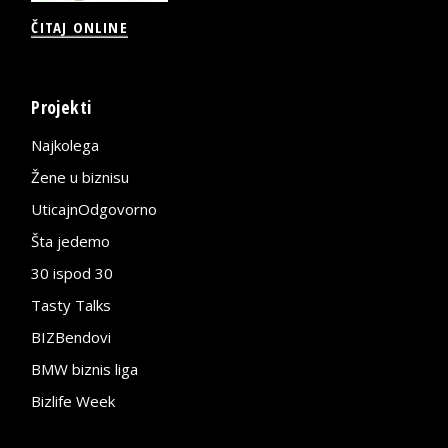
ČITAJ ONLINE
Projekti
Najkolega
Žene u biznisu
UticajnOdgovorno
Šta jedemo
30 ispod 30
Tasty Talks
BIZBendovi
BMW biznis liga
Bizlife Week