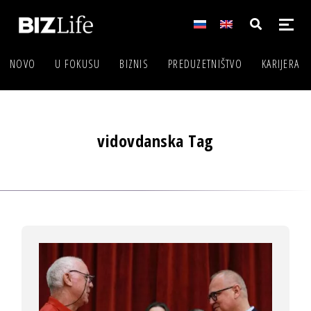
NOVO
U FOKUSU
BIZNIS
PREDUZETNIŠTVO
KARIJERA
vidovdanska Tag