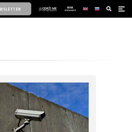
WSLETTER
E/SCHOOL
E/SCHOOL
A
A