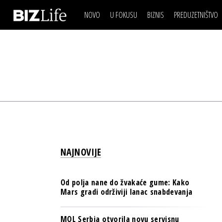
NOVO
U FOKUSU
BIZNIS
PREDUZETNIŠTVO
IZJAVA DANA
BIZNIS SCENA
VIDEO
REAL ESTATE
IZJAVA DANA
BIZNIS SCENA
BREND I KOMUNIKACI
VIDEO
REAL ESTATE
ESG & ENERGY
BREND I KOMUNIKACI
BANKE
ESG & ENERGY
OSIGURANJE
BANKE
TECH I AI
OSIGURANJE
BIZNIS & SPORT
NAJNOVIJE
TECH I AI
PULS REGIONA
BIZNIS & SPORT
NOVO NA RAFU
Od polja nane do žvakaće gume: Kako
PULS REGIONA
Mars gradi održiviji lanac snabdevanja
NOVO NA RAFU
MOL Serbia otvorila novu servisnu