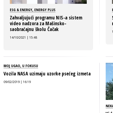
ESG & ENERGY
,
ENERGY PLUS
Zahvaljujući programu NIS-a sistem
video nadzora za Mašinsko-
saobraćajnu školu Čačak
14/10/2021 | 15:48
MOJ UGAO
,
U FOKUSU
Vozila NASA uzimaju uzorke psećeg izmeta
09/02/2019 | 16:19
NEK