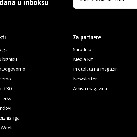
 dana u inboksu
kti
Za partnere
lega
Saradnja
 biznisu
Media Kit
jnOdgovorno
Pretplata na magazin
edemo
Newsletter
pod 30
Arhiva magazina
 Talks
ndovi
znis liga
e Week