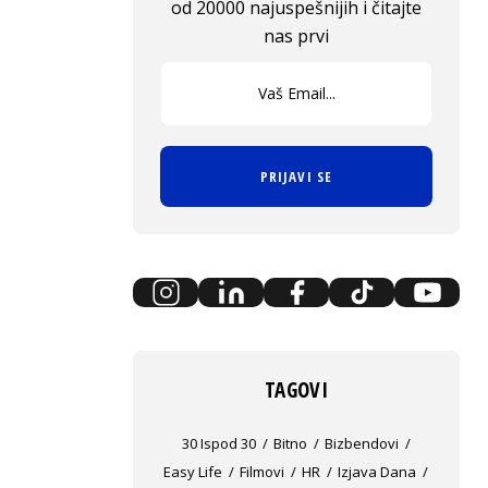
od 20000 najuspešnijih i čitajte
nas prvi
PRIJAVI SE
TAGOVI
30 Ispod 30
Bitno
Bizbendovi
Easy Life
Filmovi
HR
Izjava Dana