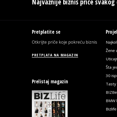
Najvažnije biznis priče svakog
Pretplatite se
Proje
Otkrijte priče koje pokreću biznis
Najko
Žene u
PRETPLATA NA MAGAZIN
Utica
Šta j
30 is
Prelistaj magazin
Tasty
BIZBe
BMW bi
Bizlif