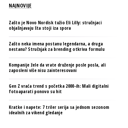
NAJNOVIJE
Zašto je Novo Nordisk tužio Eli Lilly: stručnjaci
objašnjavaju šta stoji iza spora
Zašto neka imena postanu legendarna, a druga
nestanu? Stručnjak za brending otkriva formulu
Kompanije žele da vrate druženje posle posla, ali
zaposleni više nisu zainteresovani
Gen Z vraća trend s početka 2000-ih: Mali digitalni
fotoaparati ponovo su hit
Kratke i napete: 7 triler serija sa jednom sezonom
idealnih za vikend gledanje