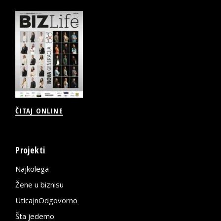
ČITAJ ONLINE
Projekti
Najkolega
Žene u biznisu
UticajnOdgovorno
Šta jedemo