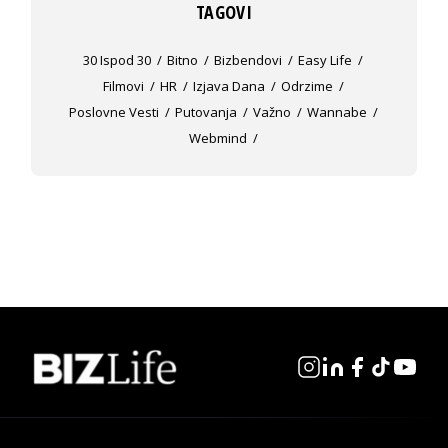
TAGOVI
30 Ispod 30
Bitno
Bizbendovi
Easy Life
Filmovi
HR
Izjava Dana
Odrzime
Poslovne Vesti
Putovanja
Važno
Wannabe
Webmind