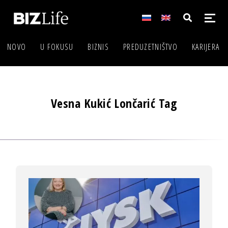
NOVO
U FOKUSU
BIZNIS
PREDUZETNIŠTVO
KARIJERA
Vesna Kukić Lončarić Tag