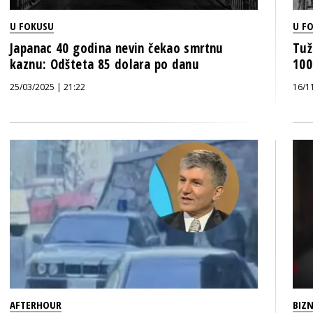
U FOKUSU
U F
Japanac 40 godina nevin čekao smrtnu
Tuž
kaznu: Odšteta 85 dolara po danu
100
25/03/2025 | 21:22
16/1
AFTERHOUR
BIZN