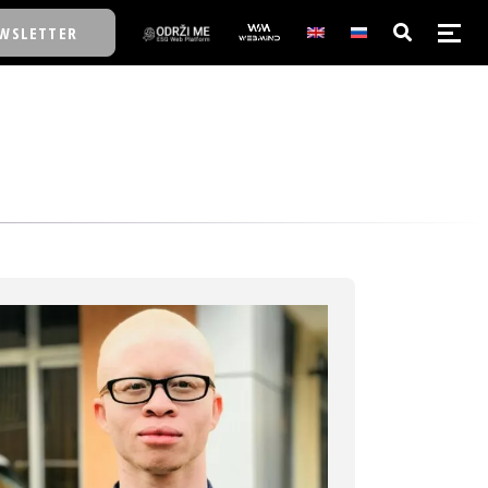
WSLETTER
E/SCHOOL
E/SCHOOL
A
A