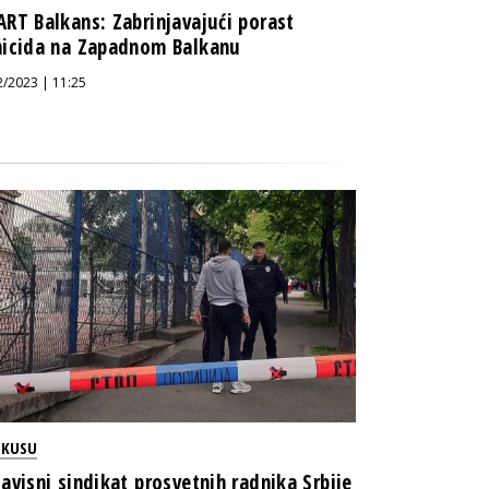
RT Balkans: Zabrinjavajući porast
icida na Zapadnom Balkanu
2/2023 | 11:25
OKUSU
avisni sindikat prosvetnih radnika Srbije