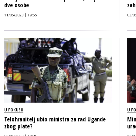
dve osobe
zah
11/05/2023 | 19:55
03/0
U FOKUSU
U F
Telohranitelj ubio ministra za rad Ugande
Min
zbog plate?
ura