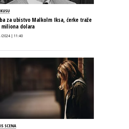
OKUSU
ba za ubistvo Malkolm Iksa, ćerke traže
 miliona dolara
1/2024 | 11:40
IS SCENA