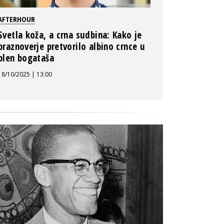
AFTERHOUR
Svetla koža, a crna sudbina: Kako je
praznoverje pretvorilo albino crnce u
plen bogataša
18/10/2025 | 13:00