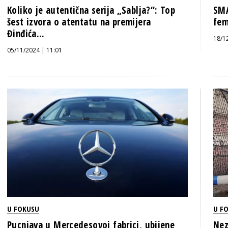
Koliko je autentična serija „Sablja?“: Top
SMA
šest izvora o atentatu na premijera
fem
Đinđića...
18/1
05/11/2024 | 11:01
U FOKUSU
U F
Pucnjava u Mercedesovoj fabrici, ubijene
Nez