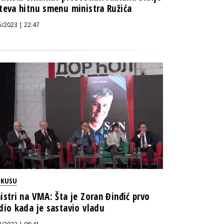
teva hitnu smenu ministra Ružića
5/2023 | 22:47
OKUSU
istri na VMA: Šta je Zoran Đinđić prvo
dio kada je sastavio vladu