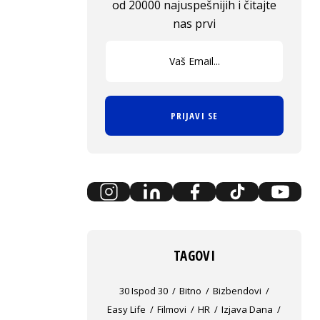
od 20000 najuspešnijih i čitajte
nas prvi
PRIJAVI SE
TAGOVI
30 Ispod 30
Bitno
Bizbendovi
Easy Life
Filmovi
HR
Izjava Dana