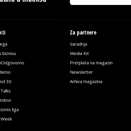
kti
Za partnere
lega
Saradnja
 biznisu
Media Kit
jnOdgovorno
Pretplata na magazin
edemo
Newsletter
pod 30
Arhiva magazina
 Talks
ndovi
znis liga
e Week