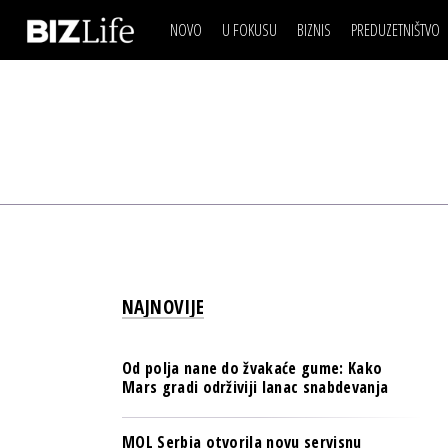
NOVO
U FOKUSU
BIZNIS
PREDUZETNIŠTVO
IZJAVA DANA
BIZNIS SCENA
VIDEO
REAL ESTATE
IZJAVA DANA
BIZNIS SCENA
BREND I KOMUNIKACI
VIDEO
REAL ESTATE
ESG & ENERGY
BREND I KOMUNIKACI
BANKE
ESG & ENERGY
OSIGURANJE
BANKE
TECH I AI
OSIGURANJE
BIZNIS & SPORT
NAJNOVIJE
TECH I AI
PULS REGIONA
BIZNIS & SPORT
NOVO NA RAFU
Od polja nane do žvakaće gume: Kako
PULS REGIONA
Mars gradi održiviji lanac snabdevanja
NOVO NA RAFU
MOL Serbia otvorila novu servisnu