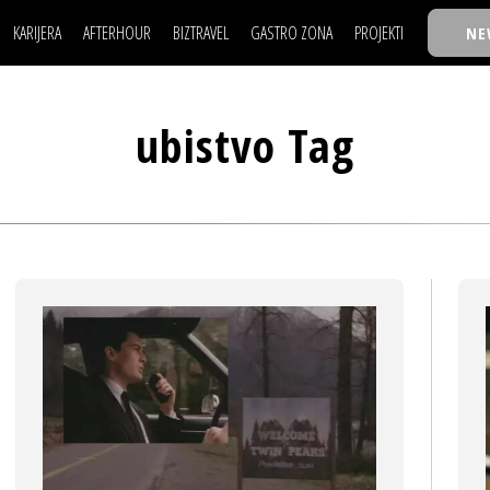
KARIJERA
AFTERHOUR
BIZTRAVEL
GASTRO ZONA
PROJEKTI
NE
POSAO
FILM I SCENA
NAJKOLEGA
LJUDI (HR)
KNJIGE
TASTY TALKS
POSAO
FILM I SCENA
NAJKOLEGA
JE
MOJ UGAO
AUTO SVET
30 ISPOD 30
ubistvo Tag
LJUDI (HR)
KNJIGE
TASTY TALKS
USAVRŠAVANJE
STIL
BACK TO OFFIC
JE
MOJ UGAO
AUTO SVET
30 ISPOD 30
KNOW-HOW
WELLBEING
BIZBENDOVI
USAVRŠAVANJE
STIL
BACK TO OFFIC
BIZKOLEGIJUM
KNOW-HOW
WELLBEING
BIZBENDOVI
BMW BIZNIS LIG
BIZKOLEGIJUM
BIZLIFE WEEK
BMW BIZNIS LIG
IZJAVA GODINE
BIZLIFE WEEK
IZJAVA GODINE