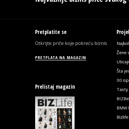
Pretplatite se
Proje
Otkrijte priče koje pokreću biznis
Najko
Žene u
PRETPLATA NA MAGAZIN
Utica
Šta j
30 is
Prelistaj magazin
Tasty
BIZBe
BMW bi
Bizlif