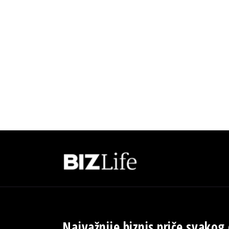
Najvažnije biznis priče svakog