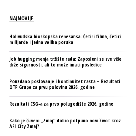
NAJNOVIJE
Holivudska bioskopska renesansa: Četiri filma, četiri
milijarde i jedna velika poruka
Job hugging menja tržište rada: Zaposleni se sve više
drže sigurnosti, ali to može imati posledice
Pouzdano poslovanje i kontinuitet rasta – Rezultati
OTP Grupe za prvu polovinu 2026. godine
Rezultati CSG-a za prvo polugodište 2026. godine
Kako je čuveni „Zmaj“ dobio potpuno novi život kroz
AFI City Zmaj?