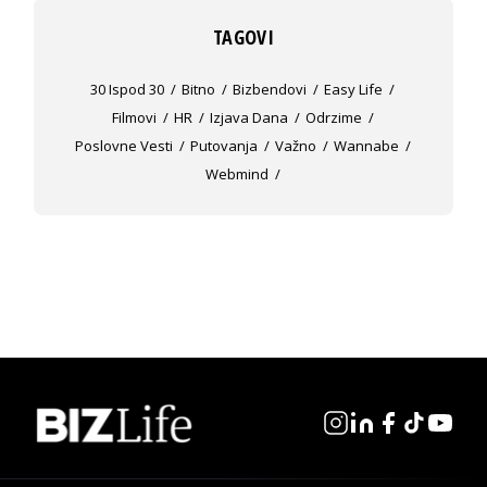
TAGOVI
30 Ispod 30
Bitno
Bizbendovi
Easy Life
Filmovi
HR
Izjava Dana
Odrzime
Poslovne Vesti
Putovanja
Važno
Wannabe
Webmind