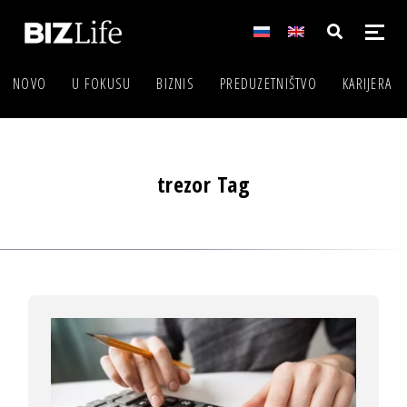
NOVO
U FOKUSU
BIZNIS
PREDUZETNIŠTVO
KARIJERA
trezor Tag