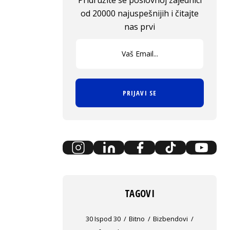
Pridružite se poslovnoj zajednici
od 20000 najuspešnijih i čitajte
nas prvi
PRIJAVI SE
TAGOVI
30 Ispod 30
Bitno
Bizbendovi