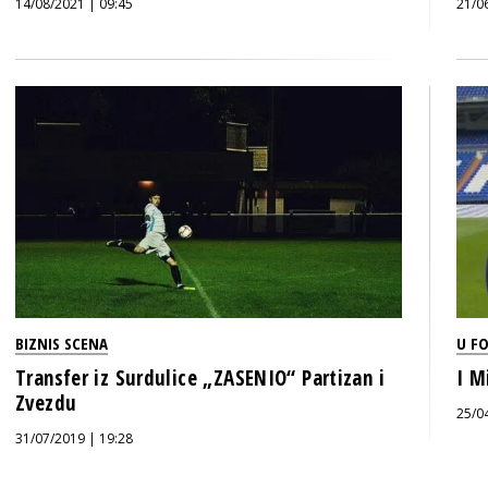
14/08/2021 | 09:45
21/0
BIZNIS SCENA
U F
Transfer iz Surdulice „ZASENIO“ Partizan i
I M
Zvezdu
25/0
31/07/2019 | 19:28