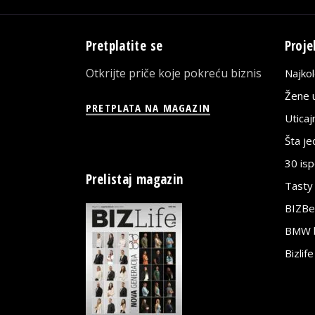
Pretplatite se
Proje
Otkrijte priče koje pokreću biznis
Najko
Žene u
PRETPLATA NA MAGAZIN
Utica
Šta j
30 is
Prelistaj magazin
Tasty
BIZBe
BMW bi
Bizlif