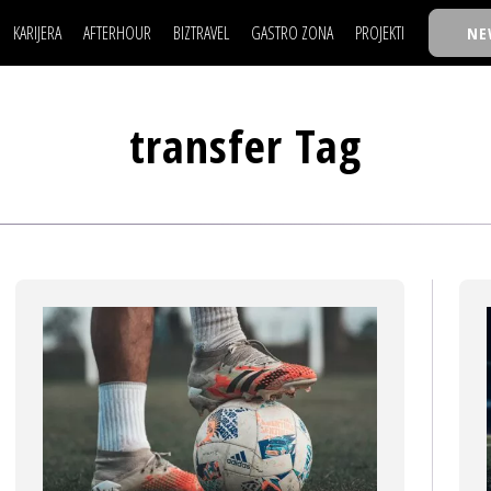
KARIJERA
AFTERHOUR
BIZTRAVEL
GASTRO ZONA
PROJEKTI
NE
POSAO
FILM I SCENA
NAJKOLEGA
LJUDI (HR)
KNJIGE
TASTY TALKS
POSAO
FILM I SCENA
NAJKOLEGA
JE
MOJ UGAO
AUTO SVET
30 ISPOD 30
transfer Tag
LJUDI (HR)
KNJIGE
TASTY TALKS
USAVRŠAVANJE
STIL
BACK TO OFFIC
JE
MOJ UGAO
AUTO SVET
30 ISPOD 30
KNOW-HOW
WELLBEING
BIZBENDOVI
USAVRŠAVANJE
STIL
BACK TO OFFIC
BIZKOLEGIJUM
KNOW-HOW
WELLBEING
BIZBENDOVI
BMW BIZNIS LIG
BIZKOLEGIJUM
BIZLIFE WEEK
BMW BIZNIS LIG
IZJAVA GODINE
BIZLIFE WEEK
IZJAVA GODINE