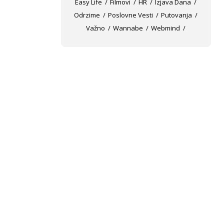
Easy Life
Filmovi
HR
Izjava Dana
Odrzime
Poslovne Vesti
Putovanja
Važno
Wannabe
Webmind