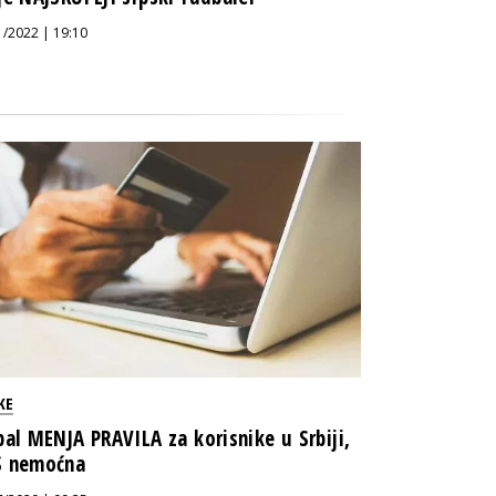
1/2022 | 19:10
KE
pal MENJA PRAVILA za korisnike u Srbiji,
 nemoćna