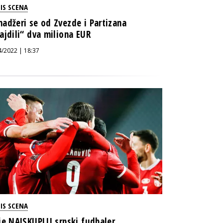
IS SCENA
adžeri se od Zvezde i Partizana
ajdili“ dva miliona EUR
4/2022 | 18:37
IS SCENA
je NAJSKUPLJI srpski fudbaler