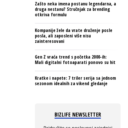
Zašto neka imena postanu legendarna, a
druga nestanu? Stručnjak za brending
otkriva formulu
Kompanije žele da vrate druženje posle
posla, ali zaposleni više nisu
zainteresovani
Gen Z vraća trend s početka 2000-ih:
Mali digitalni fotoaparati ponovo su hit
Kratke i napete: 7 triler serija sa jednom
sezonom idealnih za vikend gledanje
BIZLIFE NEWSLETTER