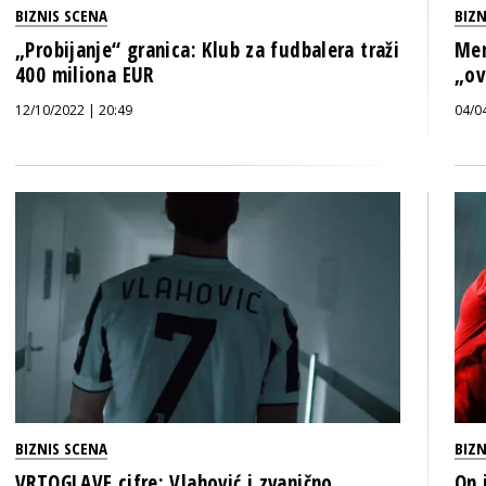
BIZNIS SCENA
BIZN
„Probijanje“ granica: Klub za fudbalera traži
Men
400 miliona EUR
„ov
12/10/2022 | 20:49
04/0
BIZNIS SCENA
BIZN
VRTOGLAVE cifre: Vlahović i zvanično
On 