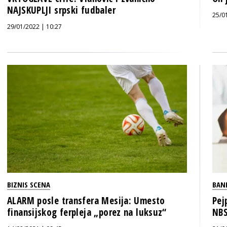
NAJSKUPLJI srpski fudbaler
25/0
29/01/2022 | 10:27
BIZNIS SCENA
BAN
ALARM posle transfera Mesija: Umesto
Pej
finansijskog ferpleja „porez na luksuz“
NBS