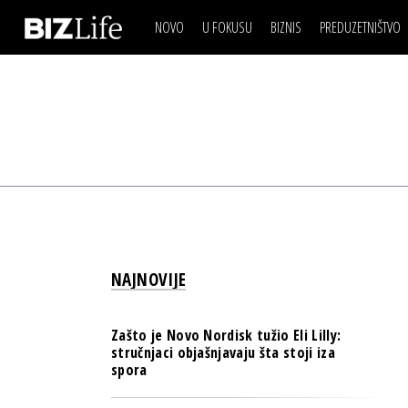
NOVO
U FOKUSU
BIZNIS
PREDUZETNIŠTVO
IZJAVA DANA
BIZNIS SCENA
VIDEO
REAL ESTATE
IZJAVA DANA
BIZNIS SCENA
BREND I KOMUNIKACI
VIDEO
REAL ESTATE
ESG & ENERGY
BREND I KOMUNIKACI
BANKE
ESG & ENERGY
OSIGURANJE
BANKE
TECH I AI
OSIGURANJE
BIZNIS & SPORT
NAJNOVIJE
TECH I AI
PULS REGIONA
BIZNIS & SPORT
NOVO NA RAFU
Zašto je Novo Nordisk tužio Eli Lilly:
PULS REGIONA
stručnjaci objašnjavaju šta stoji iza
spora
NOVO NA RAFU