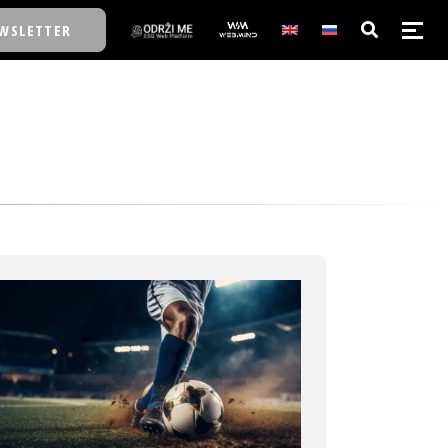
WSLETTER
E/SCHOOL
E/SCHOOL
A
A