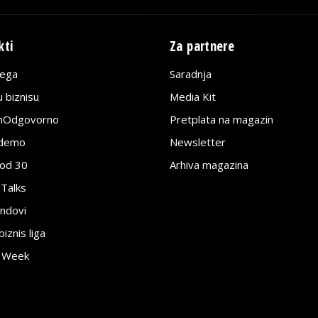
kti
Za partnere
lega
Saradnja
 biznisu
Media Kit
jnOdgovorno
Pretplata na magazin
edemo
Newsletter
pod 30
Arhiva magazina
 Talks
ndovi
znis liga
e Week