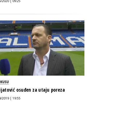
6/2020 | 09:25
OKUSU
ijatović osuđen za utaju poreza
4/2019 | 19:55