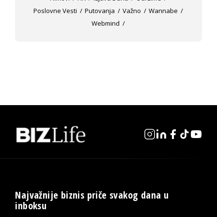
Poslovne Vesti
Putovanja
Važno
Wannabe
Webmind
Najvažnije biznis priče svakog dana u
inboksu