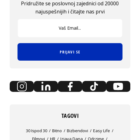
Pridružite se poslovnoj zajednici od 20000
najuspešnijih i čitajte nas prvi
PRIJAVI SE
TAGOVI
30 Ispod 30
Bitno
Bizbendovi
Easy Life
Filmovi
HR
Izjava Dana
Odrzime