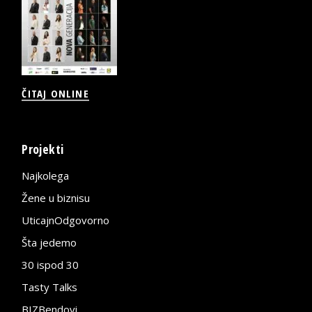
ČITAJ ONLINE
Projekti
Najkolega
Žene u biznisu
UticajnOdgovorno
Šta jedemo
30 ispod 30
Tasty Talks
BIZBendovi