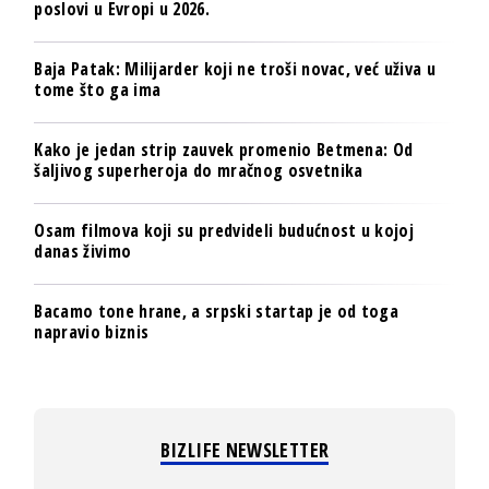
poslovi u Evropi u 2026.
Baja Patak: Milijarder koji ne troši novac, već uživa u
tome što ga ima
Kako je jedan strip zauvek promenio Betmena: Od
šaljivog superheroja do mračnog osvetnika
Osam filmova koji su predvideli budućnost u kojoj
danas živimo
Bacamo tone hrane, a srpski startap je od toga
napravio biznis
BIZLIFE NEWSLETTER