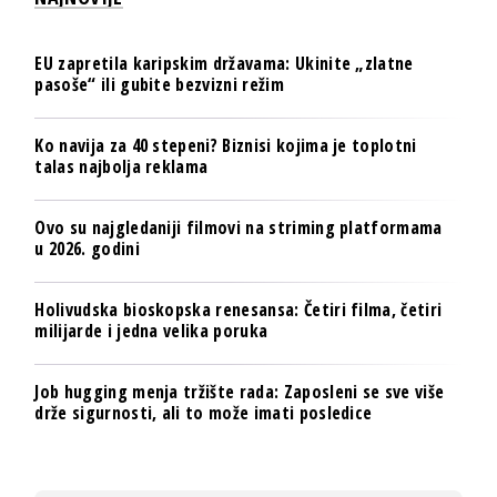
EU zapretila karipskim državama: Ukinite „zlatne
pasoše“ ili gubite bezvizni režim
Ko navija za 40 stepeni? Biznisi kojima je toplotni
talas najbolja reklama
Ovo su najgledaniji filmovi na striming platformama
u 2026. godini
Holivudska bioskopska renesansa: Četiri filma, četiri
milijarde i jedna velika poruka
Job hugging menja tržište rada: Zaposleni se sve više
drže sigurnosti, ali to može imati posledice