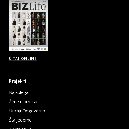
ČITAJ ONLINE
Projekti
Najkolega
Žene u biznisu
UticajnOdgovorno
Šta jedemo
30 ispod 30