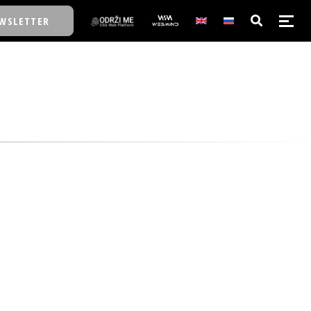
WSLETTER
E/SCHOOL
E/SCHOOL
A
A