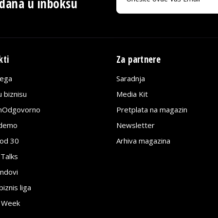
 dana u inboksu
kti
Za partnere
lega
Saradnja
 biznisu
Media Kit
jnOdgovorno
Pretplata na magazin
edemo
Newsletter
pod 30
Arhiva magazina
 Talks
ndovi
znis liga
e Week