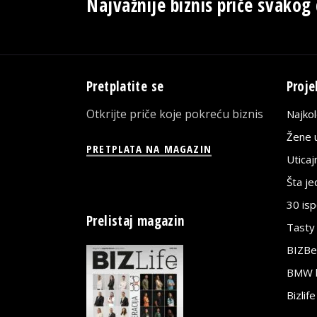
Najvažnije biznis priče svakog
Pretplatite se
Proje
Otkrijte priče koje pokreću biznis
Najko
Žene u
PRETPLATA NA MAGAZIN
Utica
Šta j
30 is
Prelistaj magazin
Tasty
BIZBe
BMW bi
Bizlif