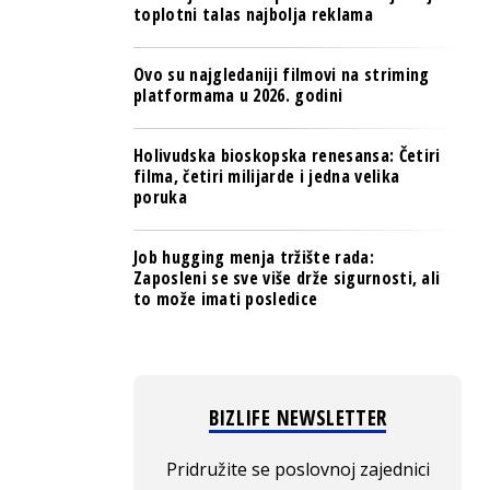
toplotni talas najbolja reklama
Ovo su najgledaniji filmovi na striming
platformama u 2026. godini
Holivudska bioskopska renesansa: Četiri
filma, četiri milijarde i jedna velika
poruka
Job hugging menja tržište rada:
Zaposleni se sve više drže sigurnosti, ali
to može imati posledice
BIZLIFE NEWSLETTER
Pridružite se poslovnoj zajednici