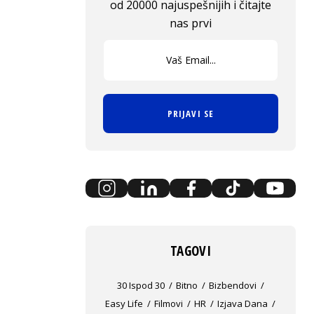
od 20000 najuspešnijih i čitajte
nas prvi
PRIJAVI SE
TAGOVI
30 Ispod 30
Bitno
Bizbendovi
Easy Life
Filmovi
HR
Izjava Dana