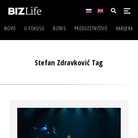
NOVO
U FOKUSU
BIZNIS
PREDUZETNIŠTVO
KARIJERA
Stefan Zdravković Tag