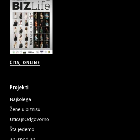
ČITAJ ONLINE
Projekti
Najkolega
Žene u biznisu
UticajnOdgovorno
Šta jedemo
30 ispod 30