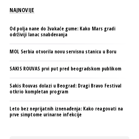
NAJNOVIJE
Od polja nane do žvakaće gume: Kako Mars gradi
održiviji lanac snabdevanja
MOL Serbia otvorila novu servisnu stanicu u Boru
SAKIS ROUVAS prvi put pred beogradskom publikom
Sakis Rouvas dolazi u Beograd: Dragi Bravo Festival
otkrio kompletan program
Leto bez neprijatnih iznenađenja: Kako reagovati na
prve simptome urinarne infekcije