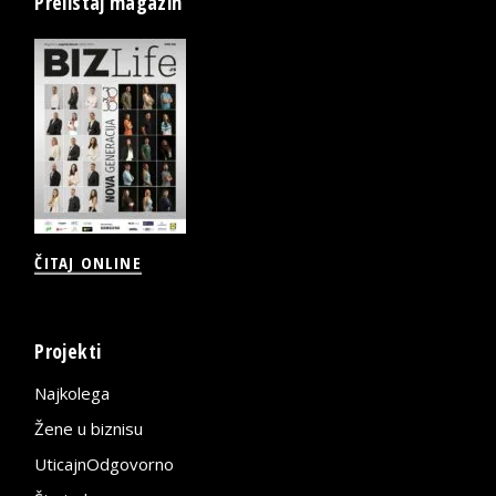
Prelistaj magazin
ČITAJ ONLINE
Projekti
Najkolega
Žene u biznisu
UticajnOdgovorno