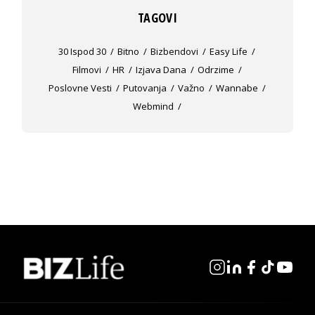
TAGOVI
30 Ispod 30
Bitno
Bizbendovi
Easy Life
Filmovi
HR
Izjava Dana
Odrzime
Poslovne Vesti
Putovanja
Važno
Wannabe
Webmind