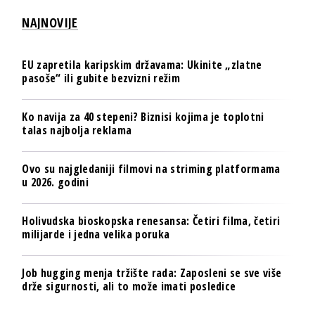
NAJNOVIJE
EU zapretila karipskim državama: Ukinite „zlatne
pasoše“ ili gubite bezvizni režim
Ko navija za 40 stepeni? Biznisi kojima je toplotni
talas najbolja reklama
Ovo su najgledaniji filmovi na striming platformama
u 2026. godini
Holivudska bioskopska renesansa: Četiri filma, četiri
milijarde i jedna velika poruka
Job hugging menja tržište rada: Zaposleni se sve više
drže sigurnosti, ali to može imati posledice