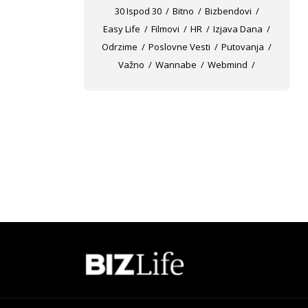
30 Ispod 30
Bitno
Bizbendovi
Easy Life
Filmovi
HR
Izjava Dana
Odrzime
Poslovne Vesti
Putovanja
Važno
Wannabe
Webmind