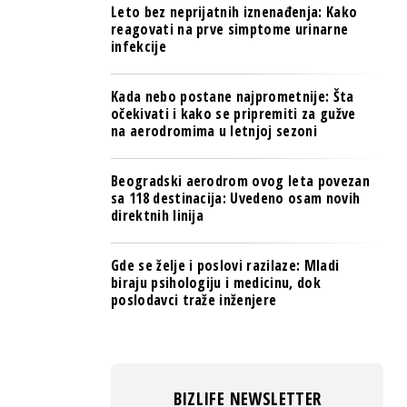
Leto bez neprijatnih iznenađenja: Kako
reagovati na prve simptome urinarne
infekcije
Kada nebo postane najprometnije: Šta
očekivati i kako se pripremiti za gužve
na aerodromima u letnjoj sezoni
Beogradski aerodrom ovog leta povezan
sa 118 destinacija: Uvedeno osam novih
direktnih linija
Gde se želje i poslovi razilaze: Mladi
biraju psihologiju i medicinu, dok
poslodavci traže inženjere
BIZLIFE NEWSLETTER