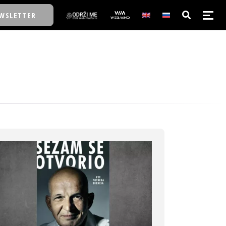
WSLETTER
E/SCHOOL
E/SCHOOL
A
A