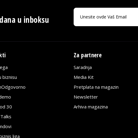
 dana u inboksu
kti
Za partnere
lega
Saradnja
 biznisu
Media Kit
jnOdgovorno
Pretplata na magazin
edemo
Newsletter
pod 30
Arhiva magazina
 Talks
ndovi
znis liga