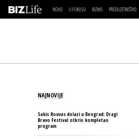
NOVO
U FOKUSU
BIZNIS
PREDUZETNIŠTVO
IZJAVA DANA
BIZNIS SCENA
VIDEO
REAL ESTATE
IZJAVA DANA
BIZNIS SCENA
BREND I KOMUNIKACI
VIDEO
REAL ESTATE
ESG & ENERGY
BREND I KOMUNIKACI
BANKE
ESG & ENERGY
OSIGURANJE
BANKE
TECH I AI
OSIGURANJE
BIZNIS & SPORT
NAJNOVIJE
TECH I AI
PULS REGIONA
BIZNIS & SPORT
NOVO NA RAFU
Sakis Rouvas dolazi u Beograd: Dragi
PULS REGIONA
Bravo Festival otkrio kompletan
program
NOVO NA RAFU