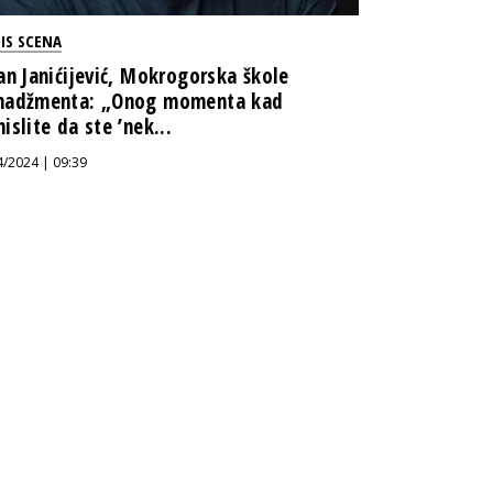
IS SCENA
an Janićijević, Mokrogorska škole
adžmenta: „Onog momenta kad
islite da ste ’nek...
4/2024 | 09:39