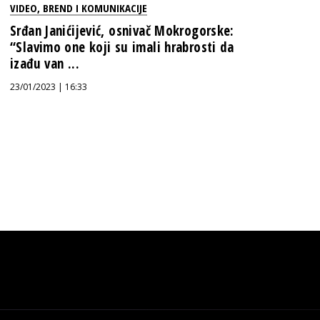
VIDEO
,
BREND I KOMUNIKACIJE
Srđan Janićijević, osnivač Mokrogorske:
“Slavimo one koji su imali hrabrosti da
izađu van ...
23/01/2023 | 16:33