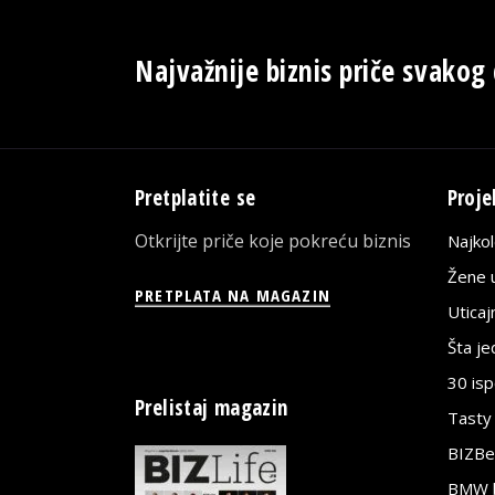
Najvažnije biznis priče svakog
Pretplatite se
Proje
Otkrijte priče koje pokreću biznis
Najko
Žene u
PRETPLATA NA MAGAZIN
Utica
Šta j
30 is
Prelistaj magazin
Tasty
BIZBe
BMW bi