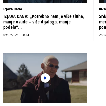
IZJAVA DANA
BIZN
IZJAVA DANA: „Potrebno nam je više sluha,
Srđ
manje osude – više dijaloga, manje
men
podela“...
pom
09/07/2025 | 08:34
25/0