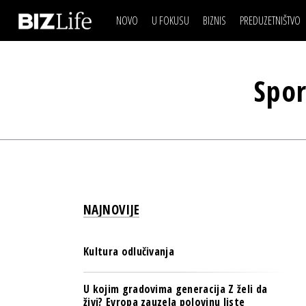
NOVO
U FOKUSU
BIZNIS
PREDUZETNIŠTVO
IZJAVA DANA
BIZNIS SCENA
VIDEO
REAL ESTATE
IZJAVA DANA
BIZNIS SCENA
BREND I KOMUNIKACI
Spor
VIDEO
REAL ESTATE
ESG & ENERGY
BREND I KOMUNIKACI
BANKE
ESG & ENERGY
OSIGURANJE
BANKE
TECH I AI
OSIGURANJE
BIZNIS & SPORT
NAJNOVIJE
TECH I AI
PULS REGIONA
BIZNIS & SPORT
NOVO NA RAFU
Kultura odlučivanja
PULS REGIONA
NOVO NA RAFU
U kojim gradovima generacija Z želi da
živi? Evropa zauzela polovinu liste