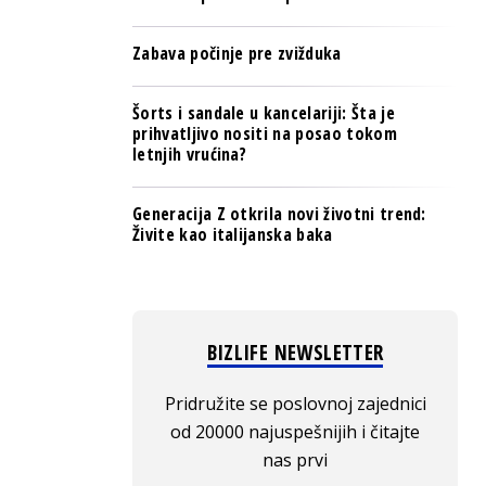
Zabava počinje pre zvižduka
Šorts i sandale u kancelariji: Šta je
prihvatljivo nositi na posao tokom
letnjih vrućina?
Generacija Z otkrila novi životni trend:
Živite kao italijanska baka
BIZLIFE NEWSLETTER
Pridružite se poslovnoj zajednici
od 20000 najuspešnijih i čitajte
nas prvi