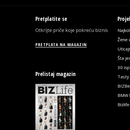
Pretplatite se
Proje
Otkrijte priče koje pokreću biznis
Najko
Žene u
PRETPLATA NA MAGAZIN
Utica
Šta j
30 is
Prelistaj magazin
Tasty
BIZBe
BMW bi
Bizlif