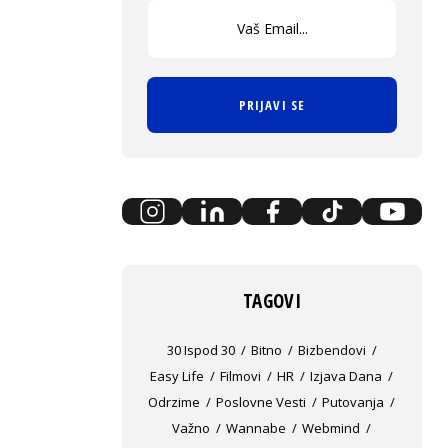
PRIJAVI SE
TAGOVI
30 Ispod 30
Bitno
Bizbendovi
Easy Life
Filmovi
HR
Izjava Dana
Odrzime
Poslovne Vesti
Putovanja
Važno
Wannabe
Webmind