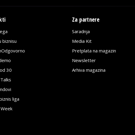
kti
Za partnere
lega
Saradnja
 biznisu
Media Kit
jnOdgovorno
Pretplata na magazin
edemo
Newsletter
pod 30
Arhiva magazina
 Talks
ndovi
znis liga
e Week