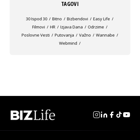
TAGOVI
30 Ispod 30
Bitno
Bizbendovi
Easy Life
Filmovi
HR
Izjava Dana
Odrzime
Poslovne Vesti
Putovanja
Važno
Wannabe
Webmind