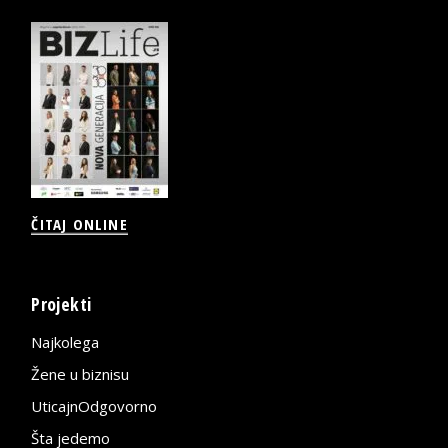
ČITAJ ONLINE
Projekti
Najkolega
Žene u biznisu
UticajnOdgovorno
Šta jedemo