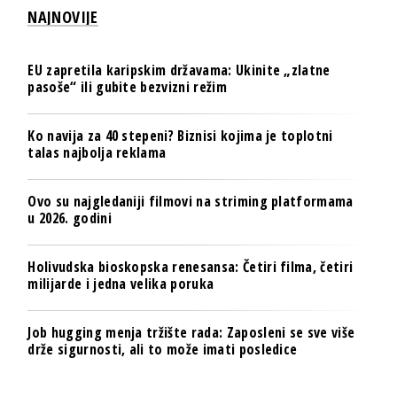
NAJNOVIJE
EU zapretila karipskim državama: Ukinite „zlatne
pasoše“ ili gubite bezvizni režim
Ko navija za 40 stepeni? Biznisi kojima je toplotni
talas najbolja reklama
Ovo su najgledaniji filmovi na striming platformama
u 2026. godini
Holivudska bioskopska renesansa: Četiri filma, četiri
milijarde i jedna velika poruka
Job hugging menja tržište rada: Zaposleni se sve više
drže sigurnosti, ali to može imati posledice