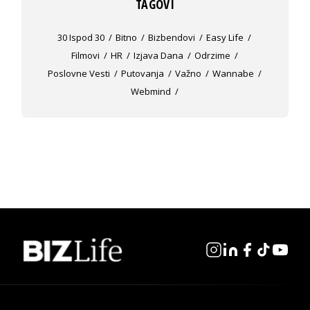
TAGOVI
30 Ispod 30
Bitno
Bizbendovi
Easy Life
Filmovi
HR
Izjava Dana
Odrzime
Poslovne Vesti
Putovanja
Važno
Wannabe
Webmind