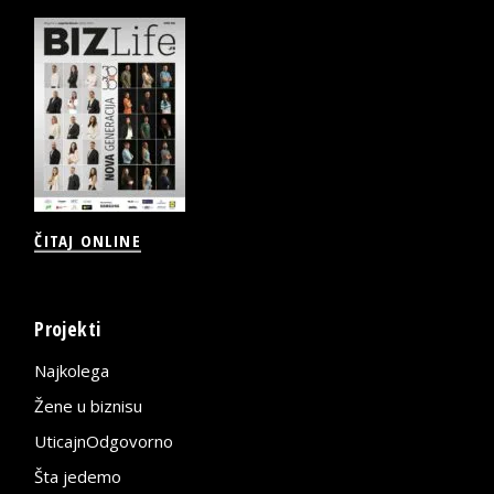
ČITAJ ONLINE
Projekti
Najkolega
Žene u biznisu
UticajnOdgovorno
Šta jedemo