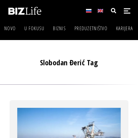
NOVO
U FOKUSU
BIZNIS
PREDUZETNIŠTVO
KARIJERA
Slobodan Đerić Tag