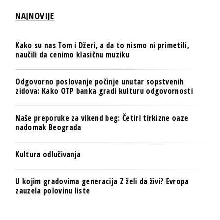
NAJNOVIJE
Kako su nas Tom i Džeri, a da to nismo ni primetili,
naučili da cenimo klasičnu muziku
Odgovorno poslovanje počinje unutar sopstvenih
zidova: Kako OTP banka gradi kulturu odgovornosti
Naše preporuke za vikend beg: Četiri tirkizne oaze
nadomak Beograda
Kultura odlučivanja
U kojim gradovima generacija Z želi da živi? Evropa
zauzela polovinu liste