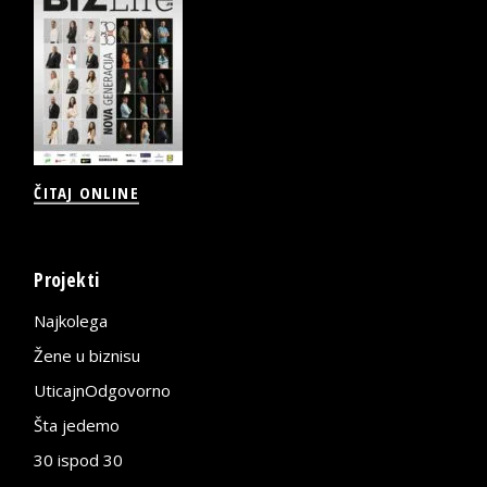
ČITAJ ONLINE
Projekti
Najkolega
Žene u biznisu
UticajnOdgovorno
Šta jedemo
30 ispod 30