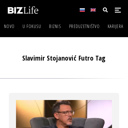
NOVO
U FOKUSU
BIZNIS
PREDUZETNIŠTVO
KARIJERA
Slavimir Stojanović Futro Tag