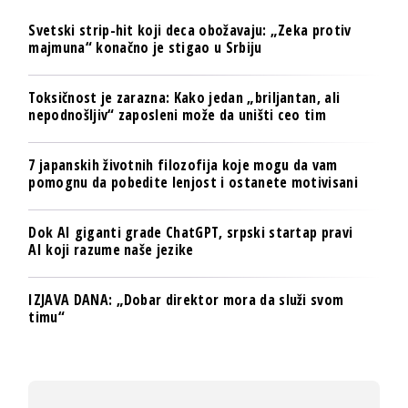
Svetski strip-hit koji deca obožavaju: „Zeka protiv
majmuna“ konačno je stigao u Srbiju
Toksičnost je zarazna: Kako jedan „briljantan, ali
nepodnošljiv“ zaposleni može da uništi ceo tim
7 japanskih životnih filozofija koje mogu da vam
pomognu da pobedite lenjost i ostanete motivisani
Dok AI giganti grade ChatGPT, srpski startap pravi
AI koji razume naše jezike
IZJAVA DANA: „Dobar direktor mora da služi svom
timu“