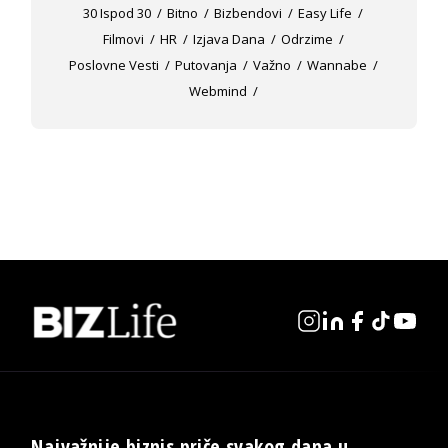
30 Ispod 30
Bitno
Bizbendovi
Easy Life
Filmovi
HR
Izjava Dana
Odrzime
Poslovne Vesti
Putovanja
Važno
Wannabe
Webmind
Najvažnije biznis priče svakog dana u