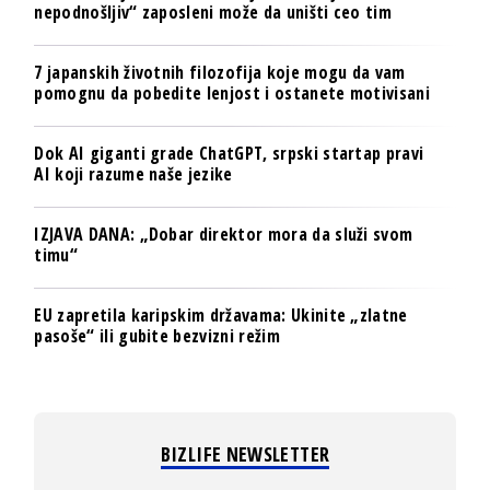
nepodnošljiv“ zaposleni može da uništi ceo tim
7 japanskih životnih filozofija koje mogu da vam
pomognu da pobedite lenjost i ostanete motivisani
Dok AI giganti grade ChatGPT, srpski startap pravi
AI koji razume naše jezike
IZJAVA DANA: „Dobar direktor mora da služi svom
timu“
EU zapretila karipskim državama: Ukinite „zlatne
pasoše“ ili gubite bezvizni režim
BIZLIFE NEWSLETTER