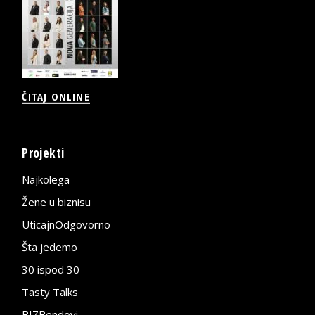
ČITAJ ONLINE
Projekti
Najkolega
Žene u biznisu
UticajnOdgovorno
Šta jedemo
30 ispod 30
Tasty Talks
BIZBendovi