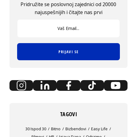
Pridružite se poslovnoj zajednici od 20000
najuspešnijih i čitajte nas prvi
PRIJAVI SE
TAGOVI
30 Ispod 30
Bitno
Bizbendovi
Easy Life
Filmovi
HR
Izjava Dana
Odrzime