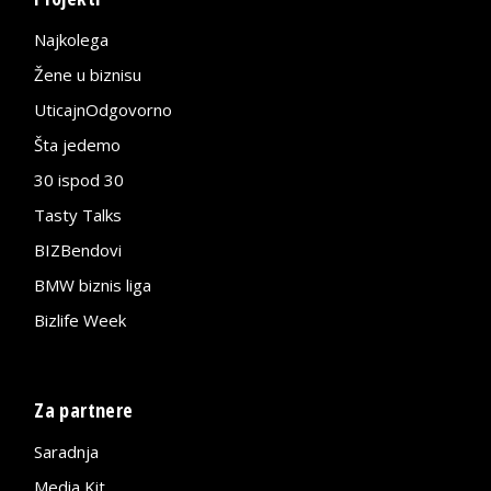
Najkolega
Žene u biznisu
UticajnOdgovorno
Šta jedemo
30 ispod 30
Tasty Talks
BIZBendovi
BMW biznis liga
Bizlife Week
Za partnere
Saradnja
Media Kit