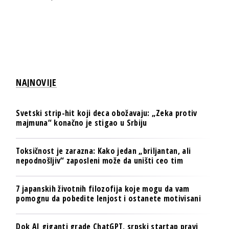
NAJNOVIJE
Svetski strip-hit koji deca obožavaju: „Zeka protiv
majmuna“ konačno je stigao u Srbiju
Toksičnost je zarazna: Kako jedan „briljantan, ali
nepodnošljiv“ zaposleni može da uništi ceo tim
7 japanskih životnih filozofija koje mogu da vam
pomognu da pobedite lenjost i ostanete motivisani
Dok AI giganti grade ChatGPT, srpski startap pravi