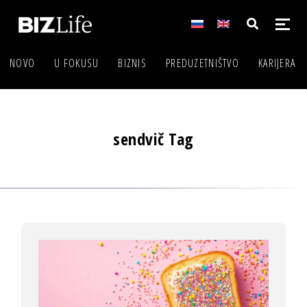
NOVO
U FOKUSU
BIZNIS
PREDUZETNIŠTVO
KARIJERA
sendvič Tag