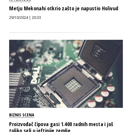
Metju Mekonahi otkrio zašto je napustio Holivud
29/10/2024 | 20:33
BIZNIS SCENA
Proizvođač čipova gasi 1.400 radnih mesta i još
toliko seli u jeftinije zemlje