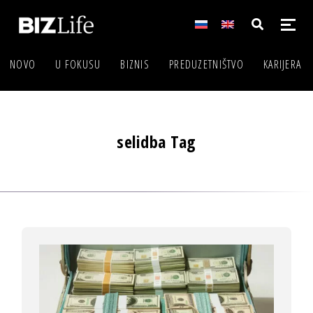
NOVO
U FOKUSU
BIZNIS
PREDUZETNIŠTVO
KARIJERA
selidba Tag