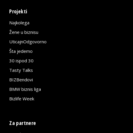
Projekti
Najkolega
Žene u biznisu
UticajnOdgovorno
Šta jedemo
30 ispod 30
Tasty Talks
BIZBendovi
BMW biznis liga
Bizlife Week
Za partnere