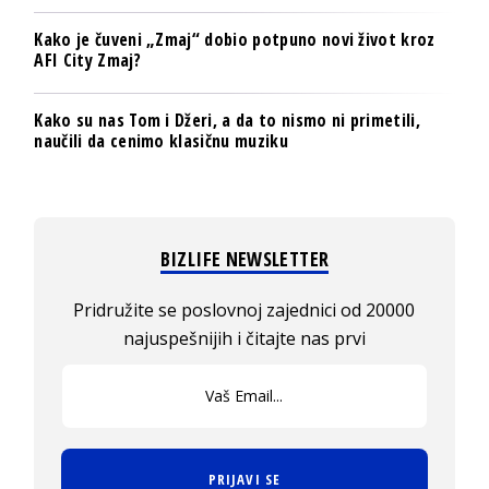
Kako je čuveni „Zmaj“ dobio potpuno novi život kroz
AFI City Zmaj?
Kako su nas Tom i Džeri, a da to nismo ni primetili,
naučili da cenimo klasičnu muziku
BIZLIFE NEWSLETTER
Pridružite se poslovnoj zajednici od 20000
najuspešnijih i čitajte nas prvi
PRIJAVI SE