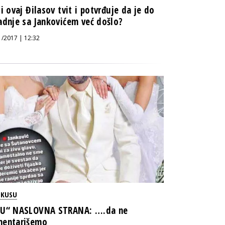
li ovaj Đilasov tvit i potvrđuje da je do
adnje sa Jankovićem već došlo?
1/2017 | 12:32
OKUSU
U“ NASLOVNA STRANA: ….da ne
entarišemo