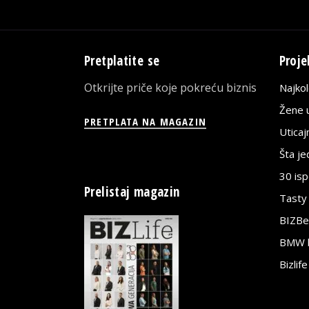
Pretplatite se
Proje
Otkrijte priče koje pokreću biznis
Najko
Žene u
PRETPLATA NA MAGAZIN
Utica
Šta j
30 is
Prelistaj magazin
Tasty
BIZBe
BMW bi
Bizlif