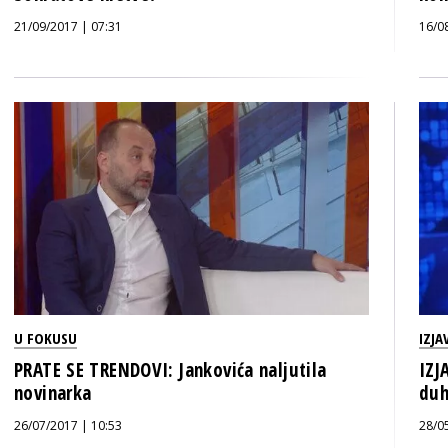
21/09/2017 | 07:31
16/0
U FOKUSU
IZJA
PRATE SE TRENDOVI: Jankovića naljutila
IZJ
novinarka
duh
26/07/2017 | 10:53
28/0