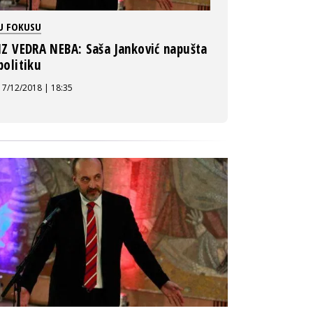
U FOKUSU
IZ VEDRA NEBA: Saša Janković napušta
politiku
17/12/2018 | 18:35