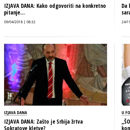
IZJAVA DANA: Kako odgovoriti na konkretno
Da 
pitanje…
sar
09/04/2018 | 08:32
24/1
IZJAVA DANA
U F
IZJAVA DANA: Zašto je Srbija žrtva
„ŠO
Sokratove kletve?
kom