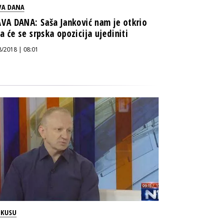
VA DANA
AVA DANA: Saša Janković nam je otkrio
a će se srpska opozicija ujediniti
8/2018 | 08:01
OKUSU