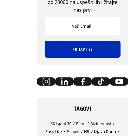
od 20000 najuspešnijih i čitajte
nas prvi
PRIJAVI SE
TAGOVI
30 Ispod 30
Bitno
Bizbendovi
Easy Life
Filmovi
HR
Izjava Dana