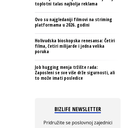
toplotni talas najbolja reklama
Ovo su najgledaniji filmovi na striming
platformama u 2026. godini
Holivudska bioskopska renesansa: Četiri
filma, četiri milijarde i jedna velika
poruka
Job hugging menja tržište rada:
Zaposleni se sve više drže sigurnosti, ali
to može imati posledice
BIZLIFE NEWSLETTER
Pridružite se poslovnoj zajednici