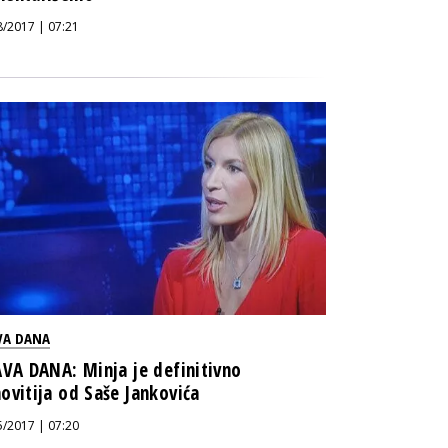
8/2017 | 07:21
VA DANA
AVA DANA: Minja je definitivno
ovitija od Saše Jankovića
5/2017 | 07:20