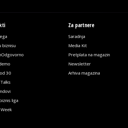
kti
Za partnere
lega
Saradnja
 biznisu
Media Kit
jnOdgovorno
Pretplata na magazin
edemo
Newsletter
pod 30
Arhiva magazina
 Talks
ndovi
znis liga
e Week