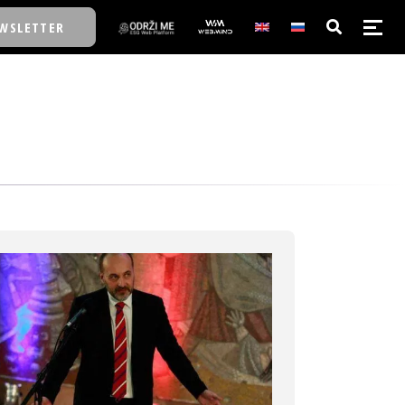
WSLETTER
E/SCHOOL
E/SCHOOL
A
A