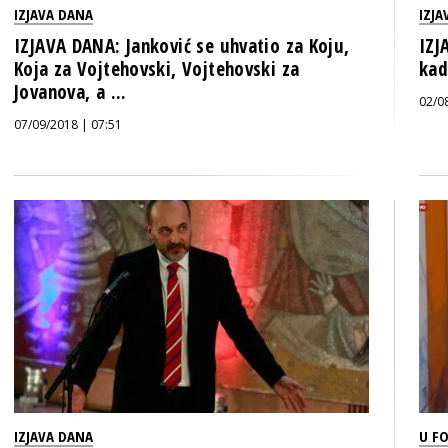
IZJAVA DANA
IZJA
IZJAVA DANA: Janković se uhvatio za Koju,
IZJ
Koja za Vojtehovski, Vojtehovski za
kad
Jovanova, a ...
02/0
07/09/2018 | 07:51
IZJAVA DANA
U F