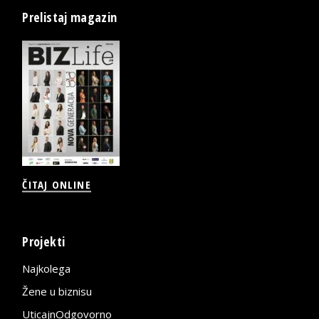
Prelistaj magazin
ČITAJ ONLINE
Projekti
Najkolega
Žene u biznisu
UticajnOdgovorno