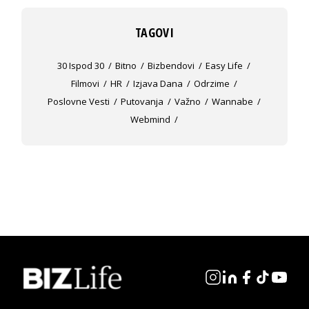
TAGOVI
30 Ispod 30
Bitno
Bizbendovi
Easy Life
Filmovi
HR
Izjava Dana
Odrzime
Poslovne Vesti
Putovanja
Važno
Wannabe
Webmind