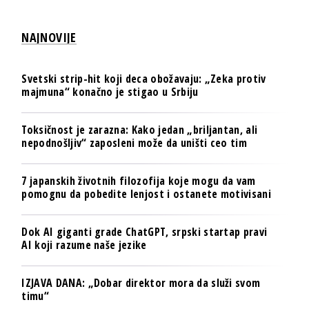
NAJNOVIJE
Svetski strip-hit koji deca obožavaju: „Zeka protiv
majmuna“ konačno je stigao u Srbiju
Toksičnost je zarazna: Kako jedan „briljantan, ali
nepodnošljiv“ zaposleni može da uništi ceo tim
7 japanskih životnih filozofija koje mogu da vam
pomognu da pobedite lenjost i ostanete motivisani
Dok AI giganti grade ChatGPT, srpski startap pravi
AI koji razume naše jezike
IZJAVA DANA: „Dobar direktor mora da služi svom
timu“