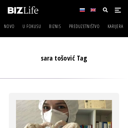
NOVO
U FOKUSU
BIZNIS
PREDUZETNIŠTVO
KARIJERA
sara tošović Tag