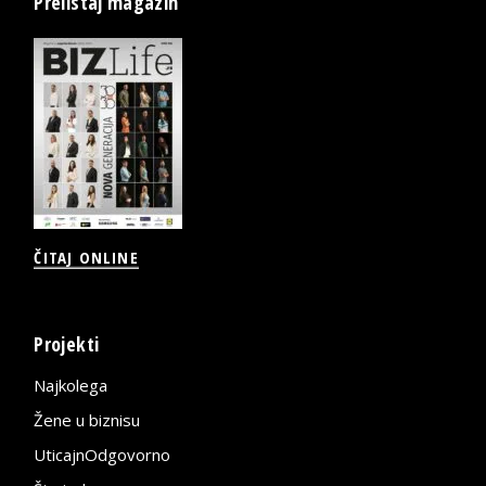
Prelistaj magazin
ČITAJ ONLINE
Projekti
Najkolega
Žene u biznisu
UticajnOdgovorno