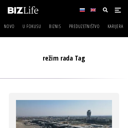
NOVO
U FOKUSU
BIZNIS
PREDUZETNIŠTVO
KARIJERA
režim rada Tag