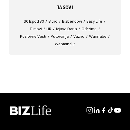
TAGOVI
30 Ispod 30
Bitno
Bizbendovi
Easy Life
Filmovi
HR
Izjava Dana
Odrzime
Poslovne Vesti
Putovanja
Važno
Wannabe
Webmind