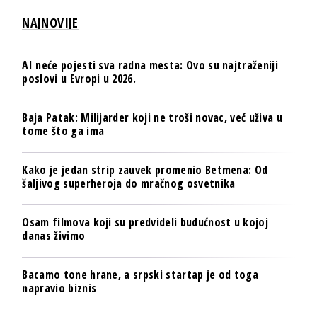
NAJNOVIJE
AI neće pojesti sva radna mesta: Ovo su najtraženiji
poslovi u Evropi u 2026.
Baja Patak: Milijarder koji ne troši novac, već uživa u
tome što ga ima
Kako je jedan strip zauvek promenio Betmena: Od
šaljivog superheroja do mračnog osvetnika
Osam filmova koji su predvideli budućnost u kojoj
danas živimo
Bacamo tone hrane, a srpski startap je od toga
napravio biznis