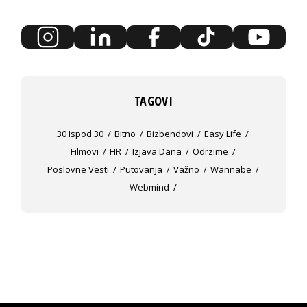
TAGOVI
30 Ispod 30
Bitno
Bizbendovi
Easy Life
Filmovi
HR
Izjava Dana
Odrzime
Poslovne Vesti
Putovanja
Važno
Wannabe
Webmind