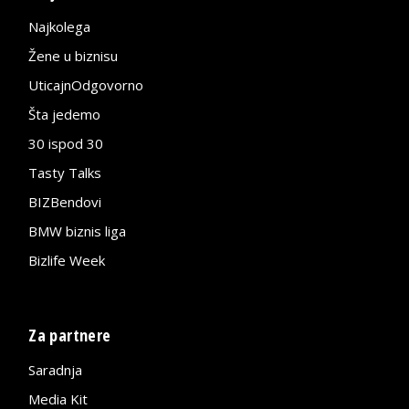
Najkolega
Žene u biznisu
UticajnOdgovorno
Šta jedemo
30 ispod 30
Tasty Talks
BIZBendovi
BMW biznis liga
Bizlife Week
Za partnere
Saradnja
Media Kit