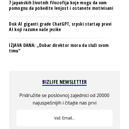
7 japanskih životnih filozofija koje mogu da vam
pomognu da pobedite lenjost i ostanete motivisani
Dok AI giganti grade ChatGPT, srpski startap pravi
AI koji razume naše jezike
IZJAVA DANA: „Dobar direktor mora da služi svom
timu“
BIZLIFE NEWSLETTER
Pridružite se poslovnoj zajednici od 20000
najuspešnijih i čitajte nas prvi