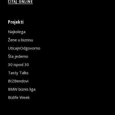
ČITAJ ONLINE
Projekti
Najkolega
Žene u biznisu
UticajnOdgovorno
Šta jedemo
30 ispod 30
Tasty Talks
BIZBendovi
BMW biznis liga
Bizlife Week