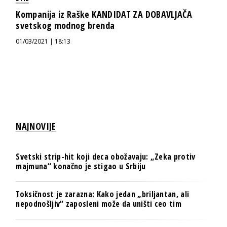
Kompanija iz Raške KANDIDAT ZA DOBAVLJAČA
svetskog modnog brenda
01/03/2021 | 18:13
NAJNOVIJE
Svetski strip-hit koji deca obožavaju: „Zeka protiv
majmuna“ konačno je stigao u Srbiju
Toksičnost je zarazna: Kako jedan „briljantan, ali
nepodnošljiv“ zaposleni može da uništi ceo tim