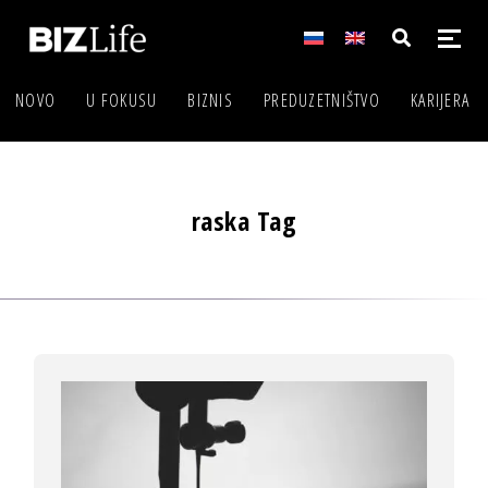
NOVO
U FOKUSU
BIZNIS
PREDUZETNIŠTVO
KARIJERA
raska Tag