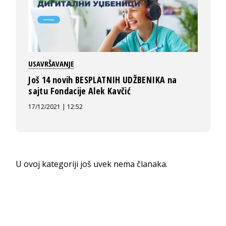
USAVRŠAVANJE
Još 14 novih BESPLATNIH UDŽBENIKA na
sajtu Fondacije Alek Kavčić
17/12/2021 | 12:52
U ovoj kategoriji još uvek nema članaka.