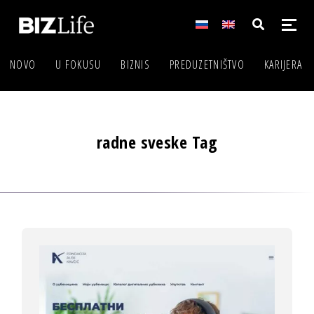
NOVO
U FOKUSU
BIZNIS
PREDUZETNIŠTVO
KARIJERA
radne sveske Tag