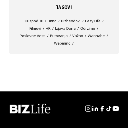
TAGOVI
30 Ispod 30
Bitno
Bizbendovi
Easy Life
Filmovi
HR
Izjava Dana
Odrzime
Poslovne Vesti
Putovanja
Važno
Wannabe
Webmind