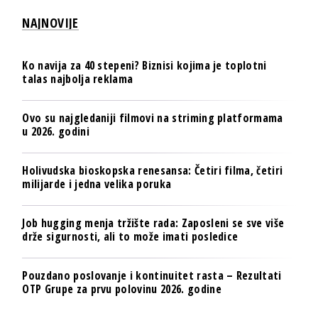
NAJNOVIJE
Ko navija za 40 stepeni? Biznisi kojima je toplotni
talas najbolja reklama
Ovo su najgledaniji filmovi na striming platformama
u 2026. godini
Holivudska bioskopska renesansa: Četiri filma, četiri
milijarde i jedna velika poruka
Job hugging menja tržište rada: Zaposleni se sve više
drže sigurnosti, ali to može imati posledice
Pouzdano poslovanje i kontinuitet rasta – Rezultati
OTP Grupe za prvu polovinu 2026. godine