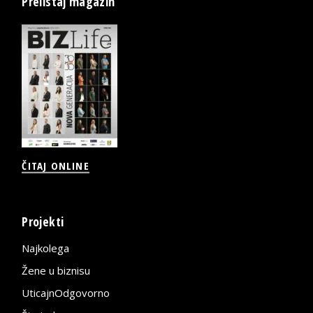
Prelistaj magazin
ČITAJ ONLINE
Projekti
Najkolega
Žene u biznisu
UticajnOdgovorno