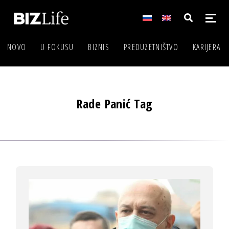
NOVO
U FOKUSU
BIZNIS
PREDUZETNIŠTVO
KARIJERA
Rade Panić Tag