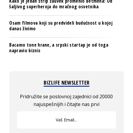
Kako je jedan strip zauvek promenio Betmena: Od
šaljivog superheroja do mračnog osvetnika
Osam filmova koji su predvideli budućnost u kojoj
danas živimo
Bacamo tone hrane, a srpski startap je od toga
napravio biznis
BIZLIFE NEWSLETTER
Pridružite se poslovnoj zajednici od 20000
najuspešnijih i čitajte nas prvi