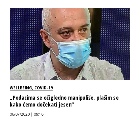
WELLBEING
,
COVID-19
„Podacima se očigledno manipuliše, plašim se
kako ćemo dočekati jesen“
06/07/2020 | 09:16