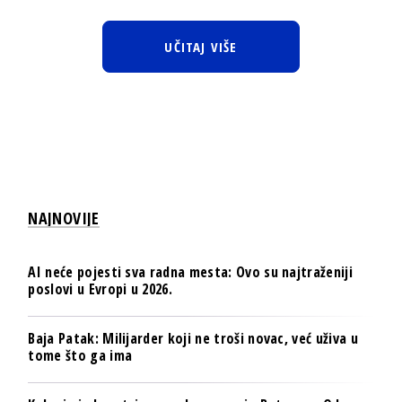
UČITAJ VIŠE
NAJNOVIJE
AI neće pojesti sva radna mesta: Ovo su najtraženiji
poslovi u Evropi u 2026.
Baja Patak: Milijarder koji ne troši novac, već uživa u
tome što ga ima