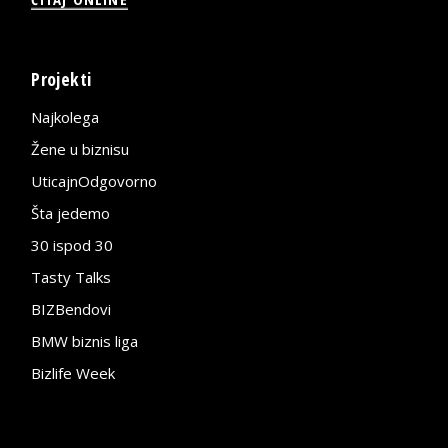
Projekti
Najkolega
Žene u biznisu
UticajnOdgovorno
Šta jedemo
30 ispod 30
Tasty Talks
BIZBendovi
BMW biznis liga
Bizlife Week