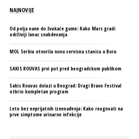
NAJNOVIJE
Od polja nane do žvakaće gume: Kako Mars gradi
održiviji lanac snabdevanja
MOL Serbia otvorila novu servisnu stanicu u Boru
SAKIS ROUVAS prvi put pred beogradskom publikom
Sakis Rouvas dolazi u Beograd: Dragi Bravo Festival
otkrio kompletan program
Leto bez neprijatnih iznenađenja: Kako reagovati na
prve simptome urinarne infekcije