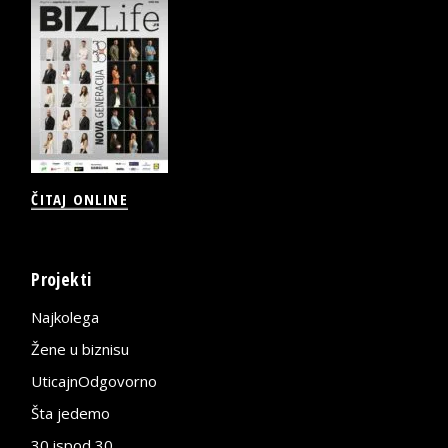
ČITAJ ONLINE
Projekti
Najkolega
Žene u biznisu
UticajnOdgovorno
Šta jedemo
30 ispod 30