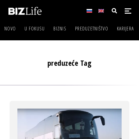
NOVO
U FOKUSU
BIZNIS
PREDUZETNIŠTVO
KARIJERA
preduzeće Tag