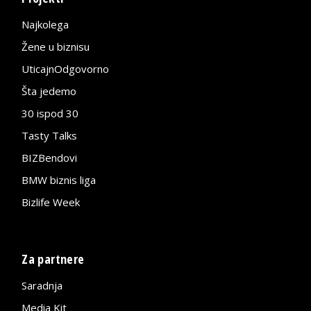
Najkolega
Žene u biznisu
UticajnOdgovorno
Šta jedemo
30 ispod 30
Tasty Talks
BIZBendovi
BMW biznis liga
Bizlife Week
Za partnere
Saradnja
Media Kit