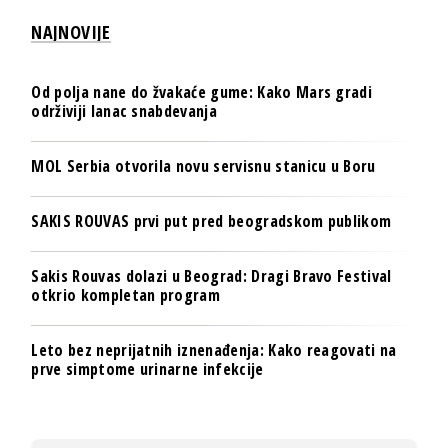
NAJNOVIJE
Od polja nane do žvakaće gume: Kako Mars gradi
održiviji lanac snabdevanja
MOL Serbia otvorila novu servisnu stanicu u Boru
SAKIS ROUVAS prvi put pred beogradskom publikom
Sakis Rouvas dolazi u Beograd: Dragi Bravo Festival
otkrio kompletan program
Leto bez neprijatnih iznenađenja: Kako reagovati na
prve simptome urinarne infekcije