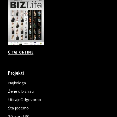
ČITAJ ONLINE
Projekti
Najkolega
Žene u biznisu
UticajnOdgovorno
Šta jedemo
30 ispod 30