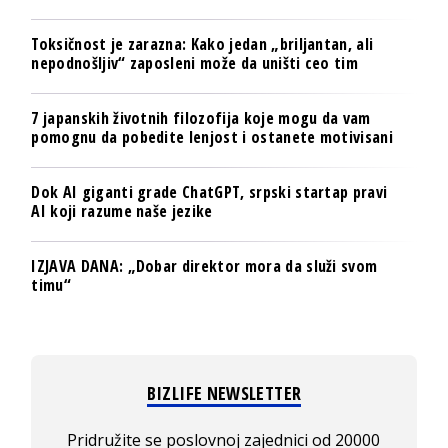
Toksičnost je zarazna: Kako jedan „briljantan, ali
nepodnošljiv“ zaposleni može da uništi ceo tim
7 japanskih životnih filozofija koje mogu da vam
pomognu da pobedite lenjost i ostanete motivisani
Dok AI giganti grade ChatGPT, srpski startap pravi
AI koji razume naše jezike
IZJAVA DANA: „Dobar direktor mora da služi svom
timu“
BIZLIFE NEWSLETTER
Pridružite se poslovnoj zajednici od 20000