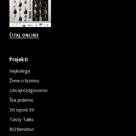
ČITAJ ONLINE
Projekti
Najkolega
Žene u biznisu
UticajnOdgovorno
Šta jedemo
30 ispod 30
Tasty Talks
BIZBendovi