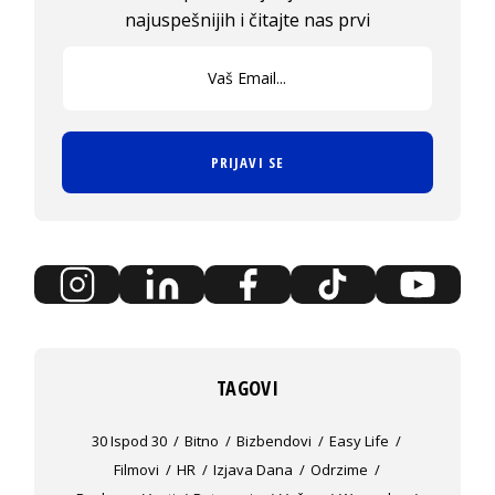
najuspešnijih i čitajte nas prvi
PRIJAVI SE
TAGOVI
30 Ispod 30
Bitno
Bizbendovi
Easy Life
Filmovi
HR
Izjava Dana
Odrzime