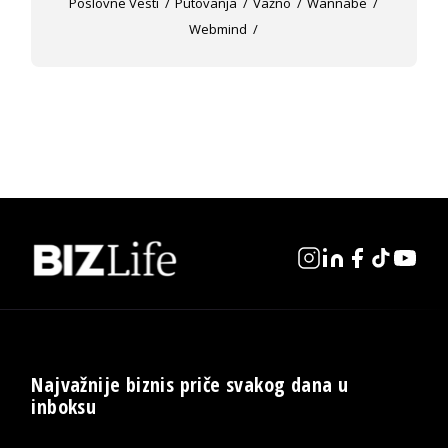
Poslovne Vesti
Putovanja
Važno
Wannabe
Webmind
Najvažnije biznis priče svakog dana u
inboksu