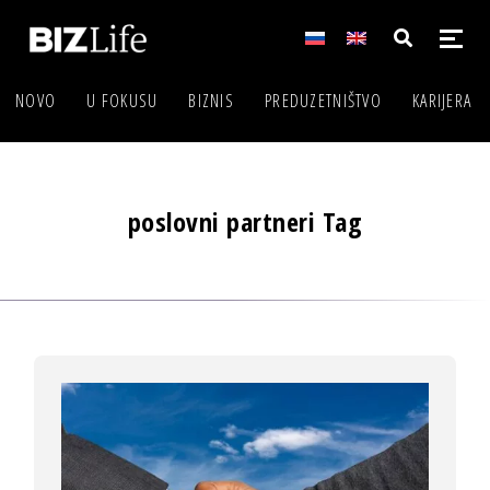
NOVO
U FOKUSU
BIZNIS
PREDUZETNIŠTVO
KARIJERA
poslovni partneri Tag