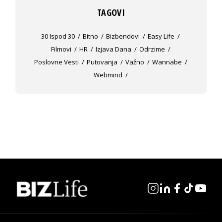
TAGOVI
30 Ispod 30
Bitno
Bizbendovi
Easy Life
Filmovi
HR
Izjava Dana
Odrzime
Poslovne Vesti
Putovanja
Važno
Wannabe
Webmind