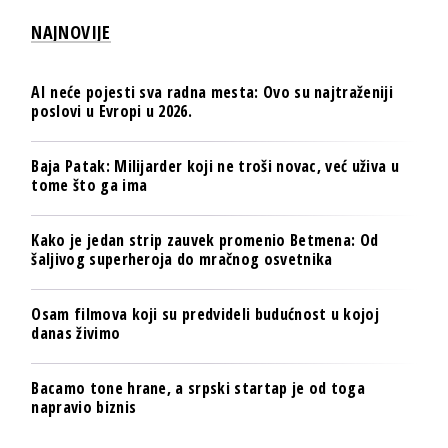
NAJNOVIJE
AI neće pojesti sva radna mesta: Ovo su najtraženiji
poslovi u Evropi u 2026.
Baja Patak: Milijarder koji ne troši novac, već uživa u
tome što ga ima
Kako je jedan strip zauvek promenio Betmena: Od
šaljivog superheroja do mračnog osvetnika
Osam filmova koji su predvideli budućnost u kojoj
danas živimo
Bacamo tone hrane, a srpski startap je od toga
napravio biznis