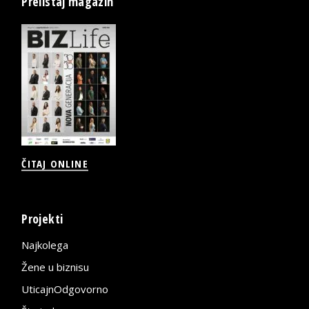
Prelistaj magazin
ČITAJ ONLINE
Projekti
Najkolega
Žene u biznisu
UticajnOdgovorno