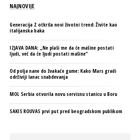
NAJNOVIJE
Generacija Z otkrila novi životni trend: Živite kao
italijanska baka
IZJAVA DANA: „Ne plaši me da će mašine postati
ljudi, već da će ljudi postati mašine“
Od polja nane do žvakaće gume: Kako Mars gradi
održiviji lanac snabdevanja
MOL Serbia otvorila novu servisnu stanicu u Boru
SAKIS ROUVAS prvi put pred beogradskom publikom