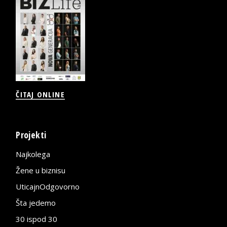
ČITAJ ONLINE
Projekti
Najkolega
Žene u biznisu
UticajnOdgovorno
Šta jedemo
30 ispod 30