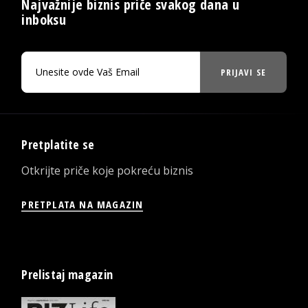
Najvažnije biznis priče svakog dana u
inboksu
PRIJAVI SE
Pretplatite se
Otkrijte priče koje pokreću biznis
PRETPLATA NA MAGAZIN
Prelistaj magazin