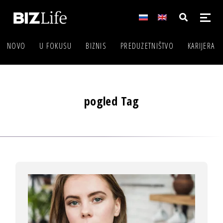
NOVO
U FOKUSU
BIZNIS
PREDUZETNIŠTVO
KARIJERA
pogled Tag