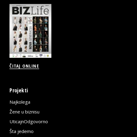
ČITAJ ONLINE
Projekti
Najkolega
Žene u biznisu
UticajnOdgovorno
Šta jedemo