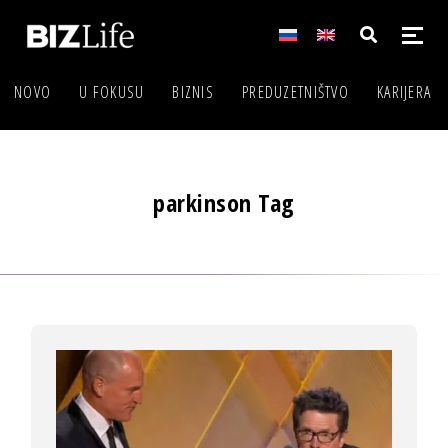
NOVO
U FOKUSU
BIZNIS
PREDUZETNIŠTVO
KARIJERA
parkinson Tag