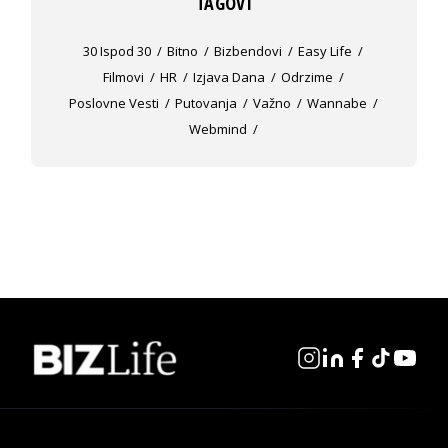
TAGOVI
30 Ispod 30
Bitno
Bizbendovi
Easy Life
Filmovi
HR
Izjava Dana
Odrzime
Poslovne Vesti
Putovanja
Važno
Wannabe
Webmind