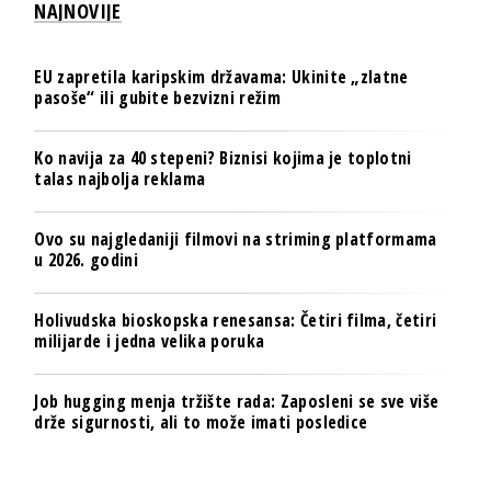
NAJNOVIJE
EU zapretila karipskim državama: Ukinite „zlatne
pasoše“ ili gubite bezvizni režim
Ko navija za 40 stepeni? Biznisi kojima je toplotni
talas najbolja reklama
Ovo su najgledaniji filmovi na striming platformama
u 2026. godini
Holivudska bioskopska renesansa: Četiri filma, četiri
milijarde i jedna velika poruka
Job hugging menja tržište rada: Zaposleni se sve više
drže sigurnosti, ali to može imati posledice