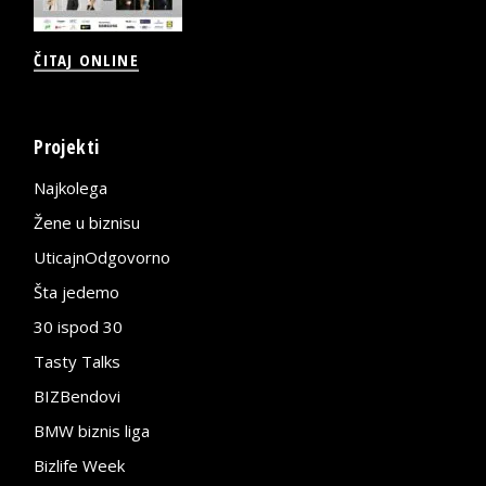
ČITAJ ONLINE
Projekti
Najkolega
Žene u biznisu
UticajnOdgovorno
Šta jedemo
30 ispod 30
Tasty Talks
BIZBendovi
BMW biznis liga
Bizlife Week