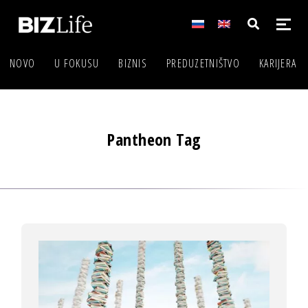
NOVO
U FOKUSU
BIZNIS
PREDUZETNIŠTVO
KARIJERA
Pantheon Tag