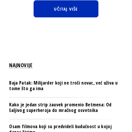
UČITAJ VIŠE
NAJNOVIJE
Baja Patak: Milijarder koji ne troši novac, već uživa u
tome što ga ima
Kako je jedan strip zauvek promenio Betmena: Od
šaljivog superheroja do mračnog osvetnika
Osam filmova koji su predvideli budućnost u kojoj
danas živimo