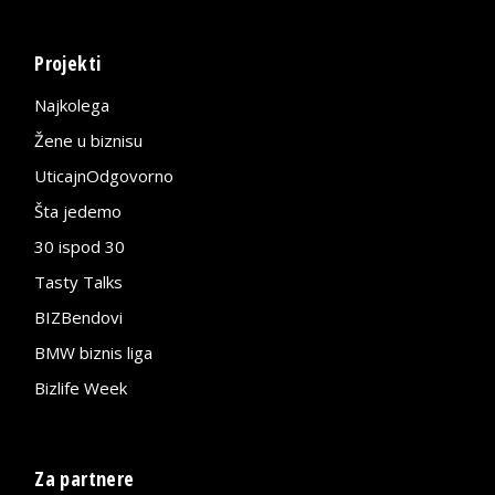
Projekti
Najkolega
Žene u biznisu
UticajnOdgovorno
Šta jedemo
30 ispod 30
Tasty Talks
BIZBendovi
BMW biznis liga
Bizlife Week
Za partnere