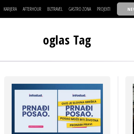
KARIJERA
AFTERHOUR
BIZTRAVEL
GASTRO ZONA
PROJEKTI
NE
POSAO
FILM I SCENA
NAJKOLEGA
LJUDI (HR)
KNJIGE
TASTY TALKS
POSAO
FILM I SCENA
NAJKOLEGA
JE
MOJ UGAO
AUTO SVET
30 ISPOD 30
oglas Tag
LJUDI (HR)
KNJIGE
TASTY TALKS
USAVRŠAVANJE
STIL
BACK TO OFFIC
JE
MOJ UGAO
AUTO SVET
30 ISPOD 30
KNOW-HOW
WELLBEING
BIZBENDOVI
USAVRŠAVANJE
STIL
BACK TO OFFIC
BIZKOLEGIJUM
KNOW-HOW
WELLBEING
BIZBENDOVI
BMW BIZNIS LIG
BIZKOLEGIJUM
BIZLIFE WEEK
BMW BIZNIS LIG
IZJAVA GODINE
BIZLIFE WEEK
IZJAVA GODINE