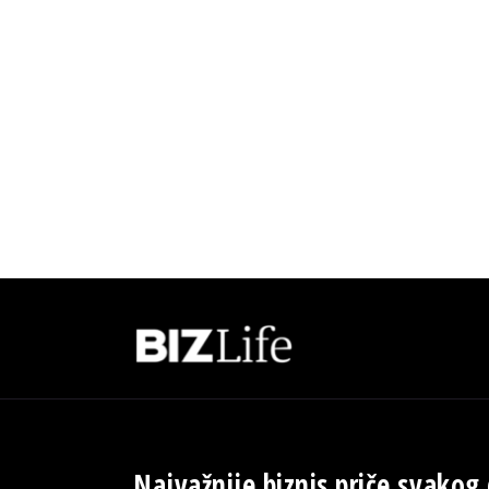
Najvažnije biznis priče svakog