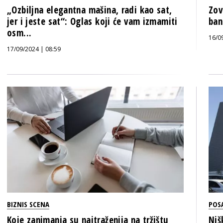
„Ozbiljna elegantna mašina, radi kao sat,
Zov
jer i jeste sat“: Oglas koji će vam izmamiti
ban
osm...
16/0
17/09/2024 | 08:59
BIZNIS SCENA
POS
Koje zanimanja su najtraženija na tržištu
Niš