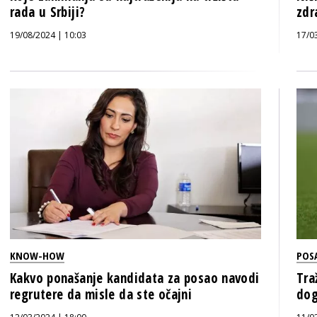
rada u Srbiji?
zdr
19/08/2024 | 10:03
17/0
KNOW-HOW
POS
Kakvo ponašanje kandidata za posao navodi
Tra
regrutere da misle da ste očajni
dog