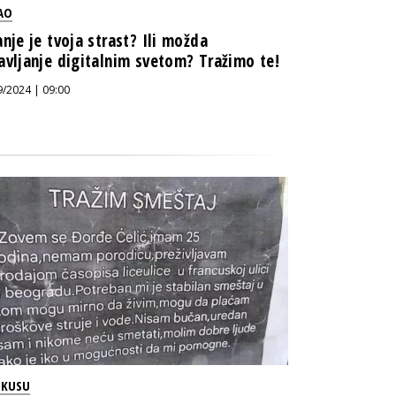
AO
anje je tvoja strast? Ili možda
avljanje digitalnim svetom? Tražimo te!
9/2024 | 09:00
OKUSU