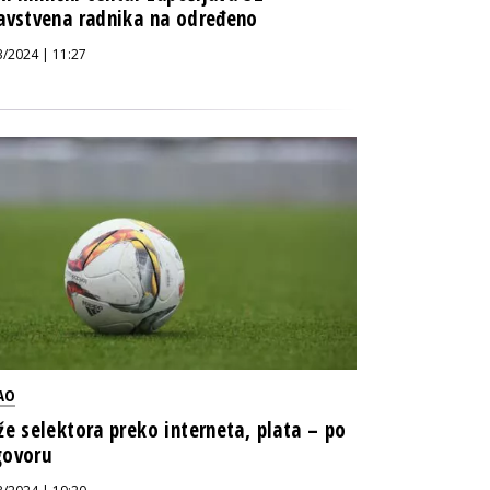
avstvena radnika na određeno
3/2024 | 11:27
AO
že selektora preko interneta, plata – po
ovoru