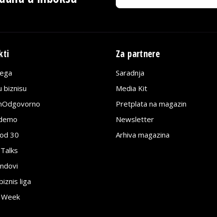
kti
Za partnere
lega
Saradnja
 biznisu
Media Kit
jnOdgovorno
Pretplata na magazin
edemo
Newsletter
pod 30
Arhiva magazina
 Talks
ndovi
znis liga
e Week