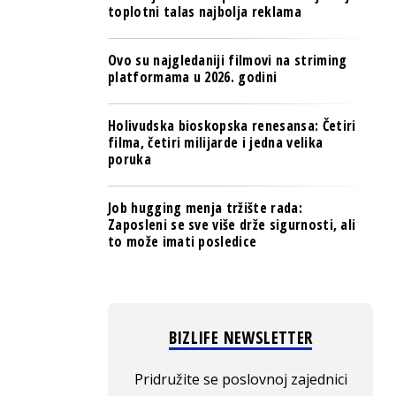
toplotni talas najbolja reklama
Ovo su najgledaniji filmovi na striming
platformama u 2026. godini
Holivudska bioskopska renesansa: Četiri
filma, četiri milijarde i jedna velika
poruka
Job hugging menja tržište rada:
Zaposleni se sve više drže sigurnosti, ali
to može imati posledice
BIZLIFE NEWSLETTER
Pridružite se poslovnoj zajednici