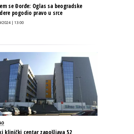
em se Đorđe: Oglas sa beogradske
dere pogodio pravo u srce
9/2024 | 13:00
AO
ki klinički centar zapošljava 52