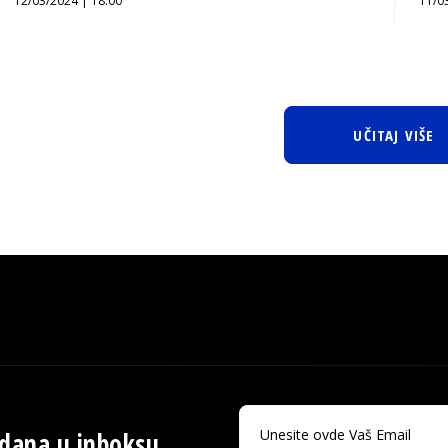
12/03/2024 | 18:00
11/0
UČITAJ VIŠE
 dana u inboksu