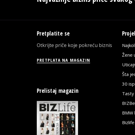
Pretplatite se
Proje
Otkrijte priče koje pokreću biznis
Najko
Žene u
PRETPLATA NA MAGAZIN
Utica
Šta j
30 is
Prelistaj magazin
Tasty
BIZBe
BMW bi
Bizlif