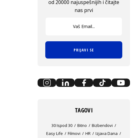
od 20000 najuspešnijih i čitajte
nas prvi
PRIJAVI SE
TAGOVI
30 Ispod 30
Bitno
Bizbendovi
Easy Life
Filmovi
HR
Izjava Dana