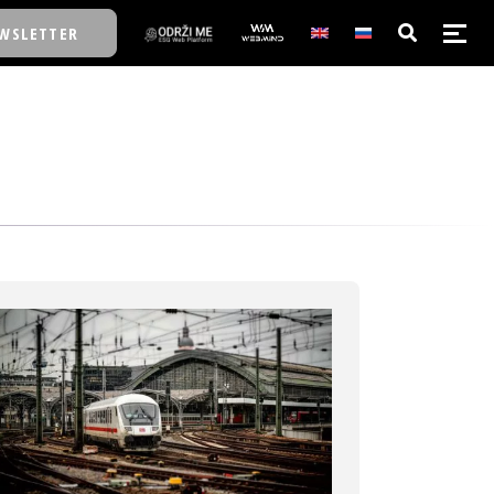
WSLETTER
E/SCHOOL
E/SCHOOL
A
A