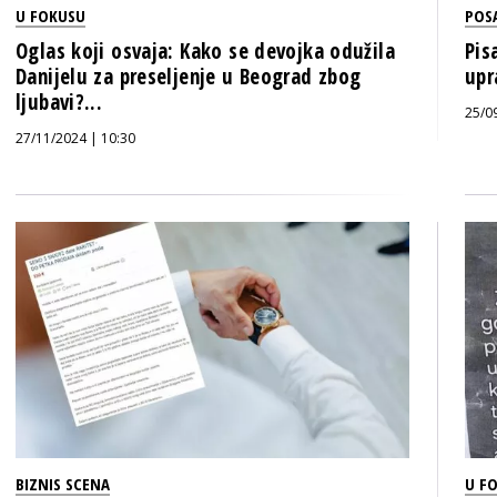
U FOKUSU
POS
Oglas koji osvaja: Kako se devojka odužila
Pis
Danijelu za preseljenje u Beograd zbog
upr
ljubavi?...
25/0
27/11/2024 | 10:30
BIZNIS SCENA
U F