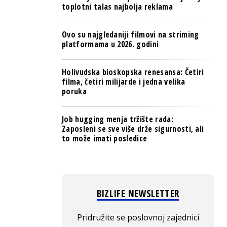
toplotni talas najbolja reklama
Ovo su najgledaniji filmovi na striming
platformama u 2026. godini
Holivudska bioskopska renesansa: Četiri
filma, četiri milijarde i jedna velika
poruka
Job hugging menja tržište rada:
Zaposleni se sve više drže sigurnosti, ali
to može imati posledice
BIZLIFE NEWSLETTER
Pridružite se poslovnoj zajednici