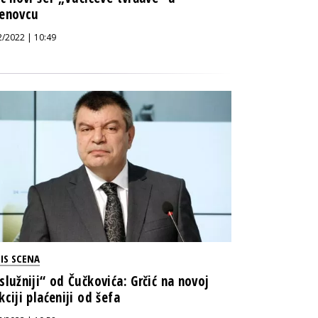
enovcu
2/2022 | 10:49
IS SCENA
služniji“ od Čučkovića: Grčić na novoj
kciji plaćeniji od šefa