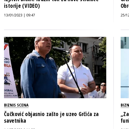
istorije (VIDEO)
Obr
13/01/2023 | 09:47
25/1
BIZNIS SCENA
BIZN
Čučković objasnio zašto je uzeo Grčića za
„Za
savetnika
fun