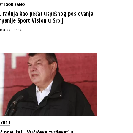
ATEGORISANO
. radnja kao pečat uspešnog poslovanja
panije Sport Vision u Srbiji
4/2023 | 15:30
OKUSU
ić novi šef „Vučićeve tvrđave“ u