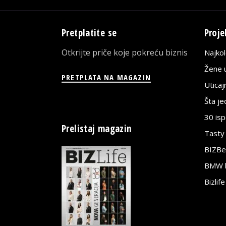
Pretplatite se
Proje
Otkrijte priče koje pokreću biznis
Najko
Žene u
PRETPLATA NA MAGAZIN
Utica
Šta j
30 is
Prelistaj magazin
Tasty
BIZBe
BMW bi
Bizlif