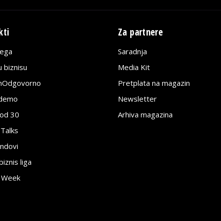
kti
Za partnere
lega
Saradnja
 biznisu
Media Kit
jnOdgovorno
Pretplata na magazin
edemo
Newsletter
pod 30
Arhiva magazina
 Talks
ndovi
znis liga
e Week