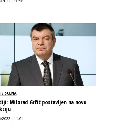
6/2022 | 10:58
IS SCENA
iji: Milorad Grčić postavljen na novu
kciju
5/2022 | 11:01