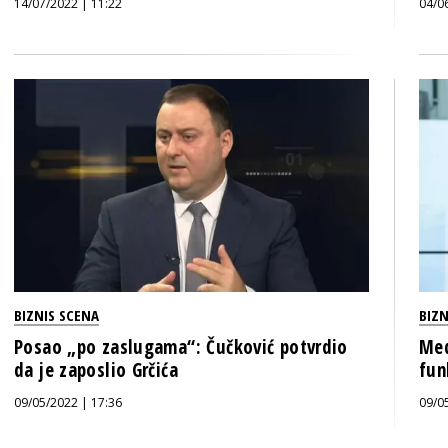
14/07/2022 | 11:22
04/0
BIZNIS SCENA
BIZN
Posao „po zaslugama“: Čučković potvrdio
Med
da je zaposlio Grčića
fun
09/05/2022 | 17:36
09/0