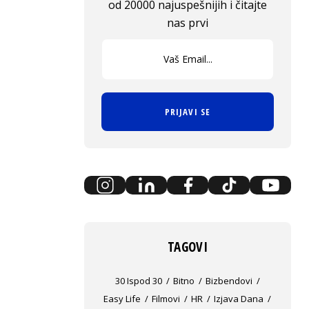
od 20000 najuspešnijih i čitajte
nas prvi
PRIJAVI SE
TAGOVI
30 Ispod 30
Bitno
Bizbendovi
Easy Life
Filmovi
HR
Izjava Dana