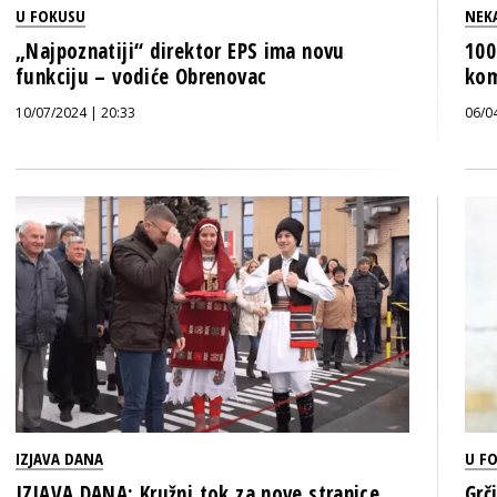
U FOKUSU
NEK
„Najpoznatiji“ direktor EPS ima novu
100
funkciju – vodiće Obrenovac
kom
10/07/2024 | 20:33
06/0
IZJAVA DANA
U F
IZJAVA DANA: Kružni tok za nove stranice
Grč