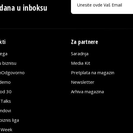
 dana u inboksu
kti
Za partnere
lega
Saradnja
 biznisu
Media Kit
jnOdgovorno
Pretplata na magazin
edemo
Newsletter
pod 30
Arhiva magazina
 Talks
ndovi
znis liga
e Week