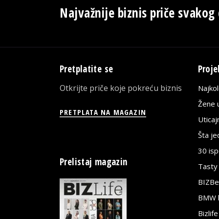
Najvažnije biznis priče svakog
Pretplatite se
Proje
Otkrijte priče koje pokreću biznis
Najko
Žene u
PRETPLATA NA MAGAZIN
Utica
Šta j
30 is
Prelistaj magazin
Tasty
BIZBe
BMW bi
Bizlif