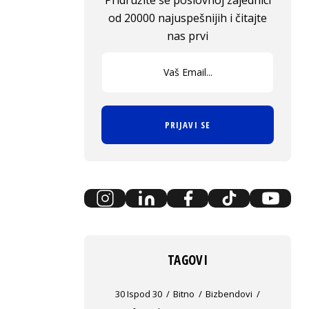
Pridružite se poslovnoj zajednici
od 20000 najuspešnijih i čitajte
nas prvi
PRIJAVI SE
TAGOVI
30 Ispod 30
Bitno
Bizbendovi