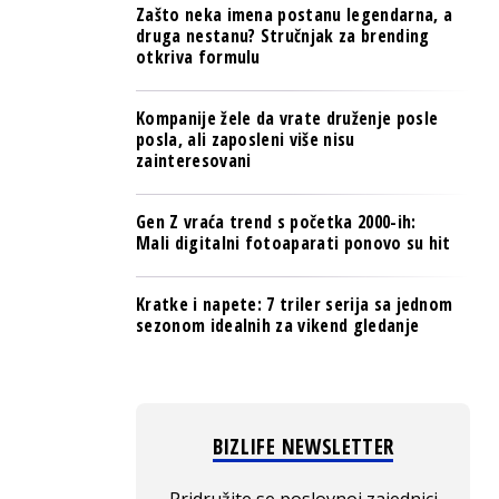
Zašto neka imena postanu legendarna, a
druga nestanu? Stručnjak za brending
otkriva formulu
Kompanije žele da vrate druženje posle
posla, ali zaposleni više nisu
zainteresovani
Gen Z vraća trend s početka 2000-ih:
Mali digitalni fotoaparati ponovo su hit
Kratke i napete: 7 triler serija sa jednom
sezonom idealnih za vikend gledanje
BIZLIFE NEWSLETTER