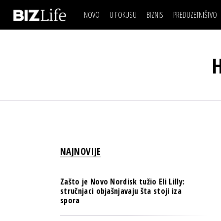
NOVO
U FOKUSU
BIZNIS
PREDUZETNIŠTVO
IZJAVA DANA
BIZNIS SCENA
VIDEO
REAL ESTATE
IZJAVA DANA
BIZNIS SCENA
BREND I KOMUNIKACI
VIDEO
REAL ESTATE
ESG & ENERGY
BREND I KOMUNIKACI
BANKE
ESG & ENERGY
OSIGURANJE
BANKE
TECH I AI
OSIGURANJE
BIZNIS & SPORT
NAJNOVIJE
TECH I AI
PULS REGIONA
BIZNIS & SPORT
NOVO NA RAFU
Zašto je Novo Nordisk tužio Eli Lilly:
PULS REGIONA
stručnjaci objašnjavaju šta stoji iza
spora
NOVO NA RAFU