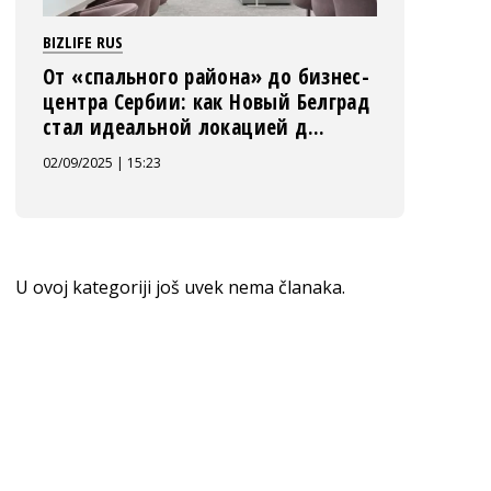
BIZLIFE RUS
От «спального района» до бизнес-
центра Сербии: как Новый Белград
стал идеальной локацией д...
02/09/2025 | 15:23
U ovoj kategoriji još uvek nema članaka.