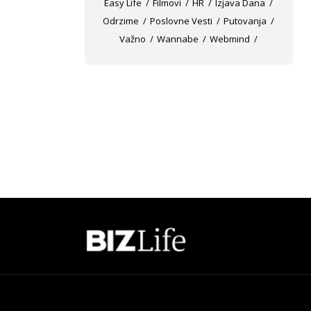
Easy Life
Filmovi
HR
Izjava Dana
Odrzime
Poslovne Vesti
Putovanja
Važno
Wannabe
Webmind