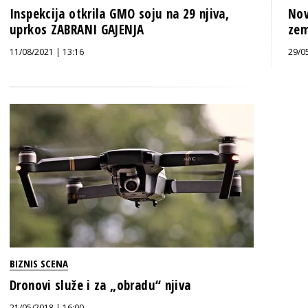
Inspekcija otkrila GMO soju na 29 njiva,
Nov
uprkos ZABRANI GAJENJA
zem
11/08/2021 | 13:16
29/0
BIZNIS SCENA
Dronovi služe i za „obradu“ njiva
21/05/2018 | 16:00