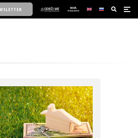
WSLETTER
E/SCHOOL
E/SCHOOL
A
A