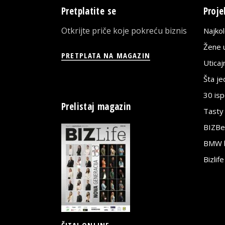
Pretplatite se
Proje
Otkrijte priče koje pokreću biznis
Najko
Žene u
PRETPLATA NA MAGAZIN
Utica
Šta j
30 is
Prelistaj magazin
Tasty
BIZBe
BMW bi
Bizlif
ČITAJ ONLINE