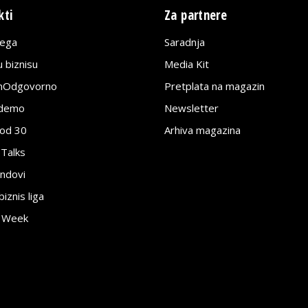
kti
Za partnere
lega
Saradnja
 biznisu
Media Kit
jnOdgovorno
Pretplata na magazin
edemo
Newsletter
pod 30
Arhiva magazina
 Talks
ndovi
znis liga
e Week