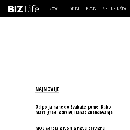
NOVO
U FOKUSU
BIZNIS
PREDUZETNIŠTVO
IZJAVA DANA
BIZNIS SCENA
VIDEO
REAL ESTATE
IZJAVA DANA
BIZNIS SCENA
BREND I KOMUNIKACI
VIDEO
REAL ESTATE
ESG & ENERGY
BREND I KOMUNIKACI
BANKE
ESG & ENERGY
OSIGURANJE
BANKE
TECH I AI
OSIGURANJE
BIZNIS & SPORT
NAJNOVIJE
TECH I AI
PULS REGIONA
BIZNIS & SPORT
NOVO NA RAFU
Od polja nane do žvakaće gume: Kako
PULS REGIONA
Mars gradi održiviji lanac snabdevanja
NOVO NA RAFU
MOL Serbia otvorila novu servisnu