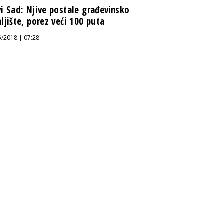
i Sad: Njive postale građevinsko
ljište, porez veći 100 puta
5/2018 | 07:28