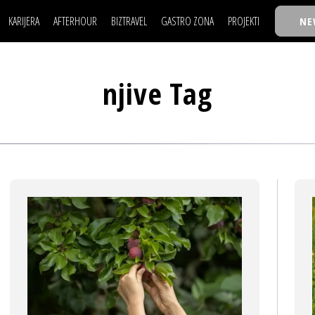
KARIJERA
AFTERHOUR
BIZTRAVEL
GASTRO ZONA
PROJEKTI
NE
POSAO
FILM I SCENA
NAJKOLEGA
LJUDI (HR)
KNJIGE
TASTY TALKS
POSAO
FILM I SCENA
NAJKOLEGA
JE
MOJ UGAO
AUTO SVET
30 ISPOD 30
njive Tag
LJUDI (HR)
KNJIGE
TASTY TALKS
USAVRŠAVANJE
STIL
BACK TO OFFIC
JE
MOJ UGAO
AUTO SVET
30 ISPOD 30
KNOW-HOW
WELLBEING
BIZBENDOVI
USAVRŠAVANJE
STIL
BACK TO OFFIC
BIZKOLEGIJUM
KNOW-HOW
WELLBEING
BIZBENDOVI
BMW BIZNIS LIG
BIZKOLEGIJUM
BIZLIFE WEEK
BMW BIZNIS LIG
IZJAVA GODINE
BIZLIFE WEEK
IZJAVA GODINE