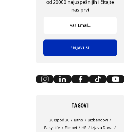
od 20000 najuspešnijih i čitajte
nas prvi
PRIJAVI SE
TAGOVI
30 Ispod 30
Bitno
Bizbendovi
Easy Life
Filmovi
HR
Izjava Dana