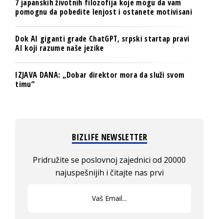
7 japanskih životnih filozofija koje mogu da vam
pomognu da pobedite lenjost i ostanete motivisani
Dok AI giganti grade ChatGPT, srpski startap pravi
AI koji razume naše jezike
IZJAVA DANA: „Dobar direktor mora da služi svom
timu“
BIZLIFE NEWSLETTER
Pridružite se poslovnoj zajednici od 20000
najuspešnijih i čitajte nas prvi