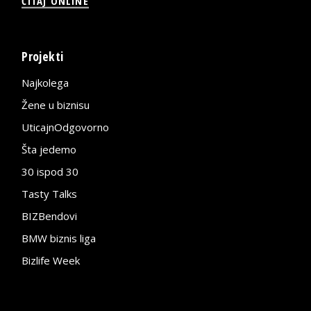
ČITAJ ONLINE
Projekti
Najkolega
Žene u biznisu
UticajnOdgovorno
Šta jedemo
30 ispod 30
Tasty Talks
BIZBendovi
BMW biznis liga
Bizlife Week