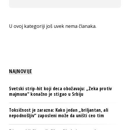
U ovoj kategoriji još uvek nema članaka.
NAJNOVIJE
Svetski strip-hit koji deca obožavaju: „Zeka protiv
majmuna“ konačno je stigao u Srbiju
Toksičnost je zarazna: Kako jedan „briljantan, ali
nepodnošljiv“ zaposleni može da uništi ceo tim