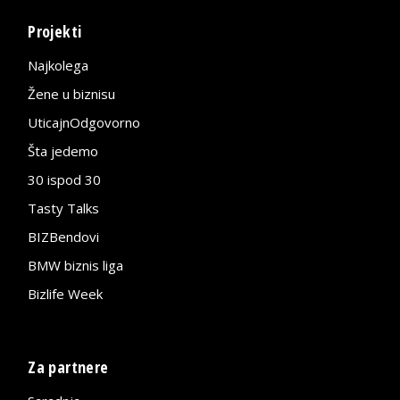
Projekti
Najkolega
Žene u biznisu
UticajnOdgovorno
Šta jedemo
30 ispod 30
Tasty Talks
BIZBendovi
BMW biznis liga
Bizlife Week
Za partnere