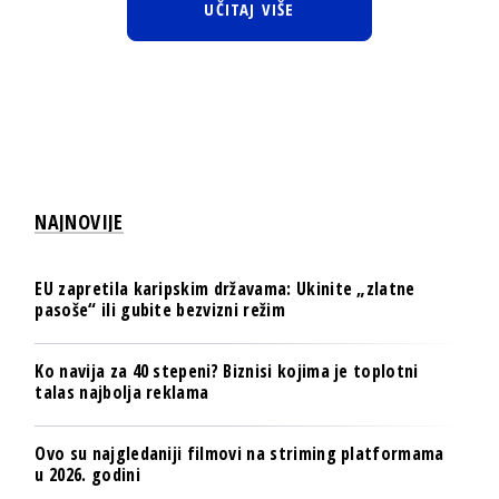
UČITAJ VIŠE
NAJNOVIJE
EU zapretila karipskim državama: Ukinite „zlatne
pasoše“ ili gubite bezvizni režim
Ko navija za 40 stepeni? Biznisi kojima je toplotni
talas najbolja reklama
Ovo su najgledaniji filmovi na striming platformama
u 2026. godini