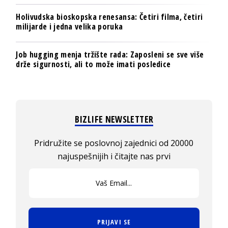
Holivudska bioskopska renesansa: Četiri filma, četiri
milijarde i jedna velika poruka
Job hugging menja tržište rada: Zaposleni se sve više
drže sigurnosti, ali to može imati posledice
BIZLIFE NEWSLETTER
Pridružite se poslovnoj zajednici od 20000
najuspešnijih i čitajte nas prvi
PRIJAVI SE