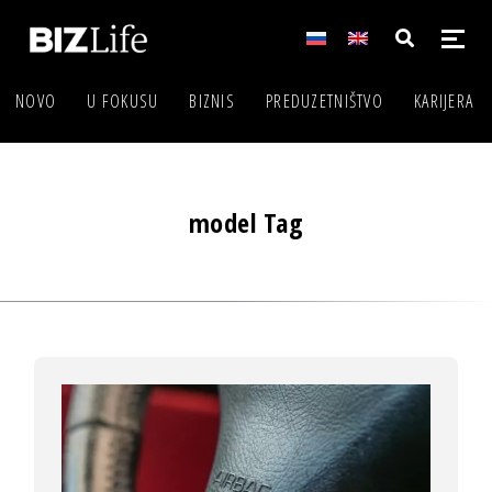
NOVO
U FOKUSU
BIZNIS
PREDUZETNIŠTVO
KARIJERA
model Tag