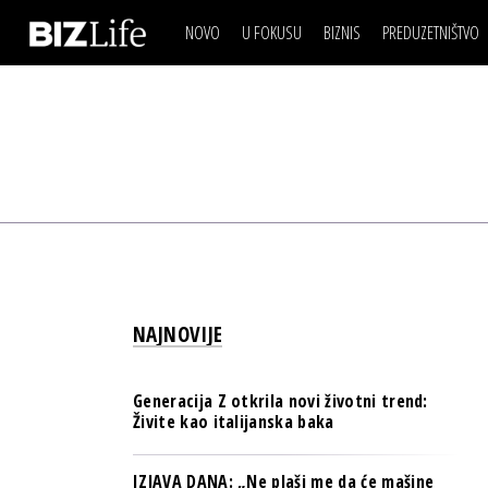
NOVO
U FOKUSU
BIZNIS
PREDUZETNIŠTVO
IZJAVA DANA
BIZNIS SCENA
VIDEO
REAL ESTATE
IZJAVA DANA
BIZNIS SCENA
BREND I KOMUNIKACI
VIDEO
REAL ESTATE
ESG & ENERGY
BREND I KOMUNIKACI
BANKE
ESG & ENERGY
OSIGURANJE
BANKE
TECH I AI
OSIGURANJE
BIZNIS & SPORT
NAJNOVIJE
TECH I AI
PULS REGIONA
BIZNIS & SPORT
NOVO NA RAFU
Generacija Z otkrila novi životni trend:
PULS REGIONA
Živite kao italijanska baka
NOVO NA RAFU
IZJAVA DANA: „Ne plaši me da će mašine