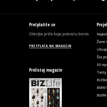
Pretplatite se
Proje
Otkrijte priče koje pokreću biznis
Najko
Žene u
PRETPLATA NA MAGAZIN
Utica
Šta j
30 is
Prelistaj magazin
Tasty
BIZBe
BMW bi
Bizlif