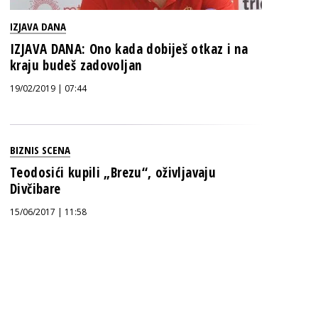
IZJAVA DANA
IZJAVA DANA: Ono kada dobiješ otkaz i na
kraju budeš zadovoljan
19/02/2019 | 07:44
BIZNIS SCENA
Teodosići kupili „Brezu“, oživljavaju
Divčibare
15/06/2017 | 11:58