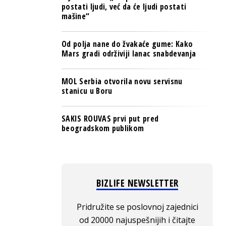
postati ljudi, već da će ljudi postati
mašine“
Od polja nane do žvakaće gume: Kako
Mars gradi održiviji lanac snabdevanja
MOL Serbia otvorila novu servisnu
stanicu u Boru
SAKIS ROUVAS prvi put pred
beogradskom publikom
BIZLIFE NEWSLETTER
Pridružite se poslovnoj zajednici
od 20000 najuspešnijih i čitajte