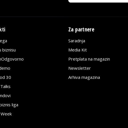
kti
Za partnere
lega
Saradnja
 biznisu
Media Kit
jnOdgovorno
Pretplata na magazin
edemo
Newsletter
pod 30
Arhiva magazina
 Talks
ndovi
znis liga
e Week