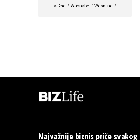
Važno
Wannabe
Webmind
Najvažnije biznis priče svakog