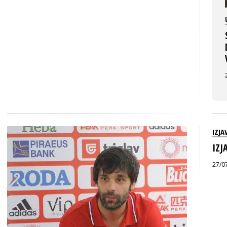
IZJA
IZJ
27/0