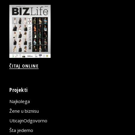
ČITAJ ONLINE
Projekti
Najkolega
Žene u biznisu
UticajnOdgovorno
Šta jedemo