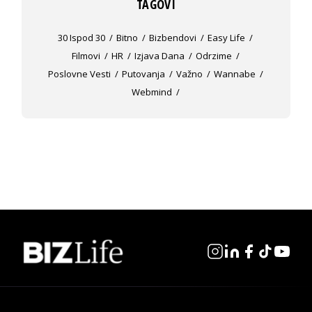
TAGOVI
30 Ispod 30
Bitno
Bizbendovi
Easy Life
Filmovi
HR
Izjava Dana
Odrzime
Poslovne Vesti
Putovanja
Važno
Wannabe
Webmind