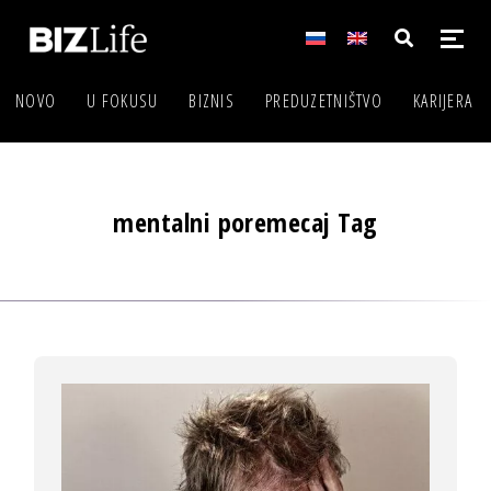
NOVO
U FOKUSU
BIZNIS
PREDUZETNIŠTVO
KARIJERA
mentalni poremecaj Tag