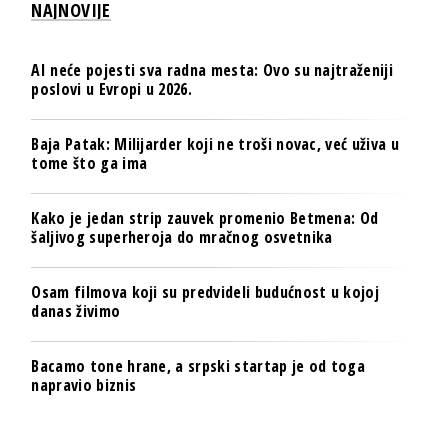
NAJNOVIJE
AI neće pojesti sva radna mesta: Ovo su najtraženiji
poslovi u Evropi u 2026.
Baja Patak: Milijarder koji ne troši novac, već uživa u
tome što ga ima
Kako je jedan strip zauvek promenio Betmena: Od
šaljivog superheroja do mračnog osvetnika
Osam filmova koji su predvideli budućnost u kojoj
danas živimo
Bacamo tone hrane, a srpski startap je od toga
napravio biznis