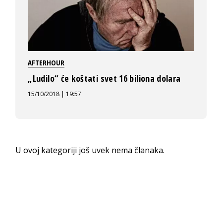
AFTERHOUR
„Ludilo“ će koštati svet 16 biliona dolara
15/10/2018 | 19:57
U ovoj kategoriji još uvek nema članaka.