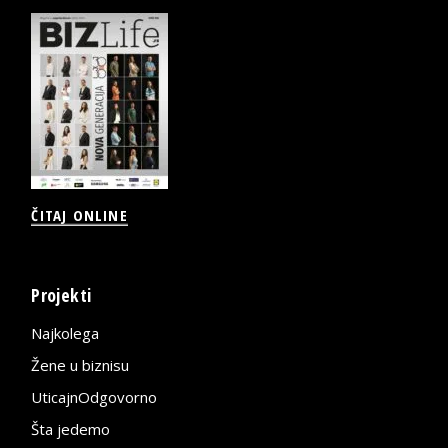
ČITAJ ONLINE
Projekti
Najkolega
Žene u biznisu
UticajnOdgovorno
Šta jedemo