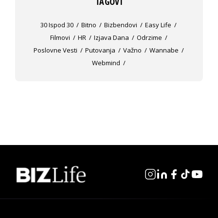
TAGOVI
30 Ispod 30
Bitno
Bizbendovi
Easy Life
Filmovi
HR
Izjava Dana
Odrzime
Poslovne Vesti
Putovanja
Važno
Wannabe
Webmind