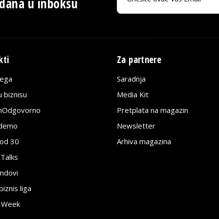
 dana u inboksu
kti
Za partnere
lega
Saradnja
 biznisu
Media Kit
jnOdgovorno
Pretplata na magazin
edemo
Newsletter
pod 30
Arhiva magazina
 Talks
ndovi
znis liga
e Week