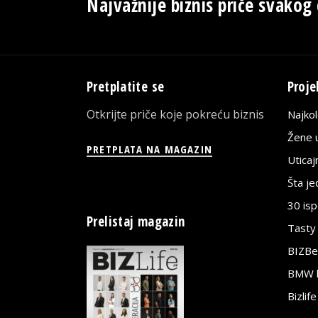
Najvažnije biznis priče svakog
Pretplatite se
Proje
Otkrijte priče koje pokreću biznis
Najko
Žene u
PRETPLATA NA MAGAZIN
Utica
Šta j
30 is
Prelistaj magazin
Tasty
BIZBe
BMW bi
Bizlif