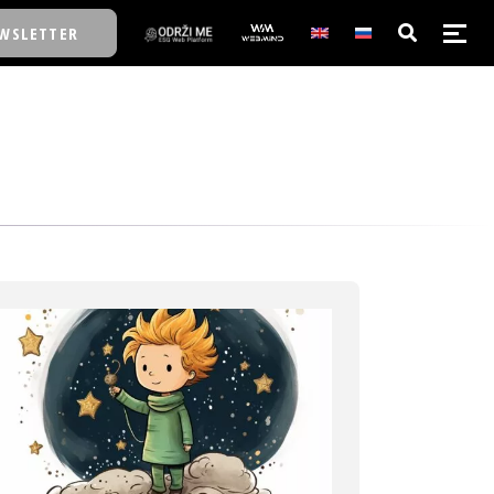
WSLETTER
E/SCHOOL
E/SCHOOL
A
A