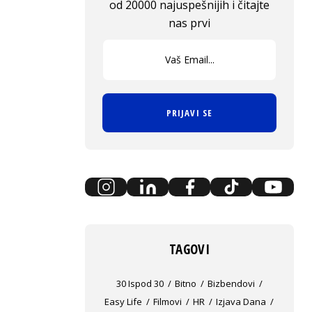
od 20000 najuspešnijih i čitajte
nas prvi
PRIJAVI SE
TAGOVI
30 Ispod 30
Bitno
Bizbendovi
Easy Life
Filmovi
HR
Izjava Dana