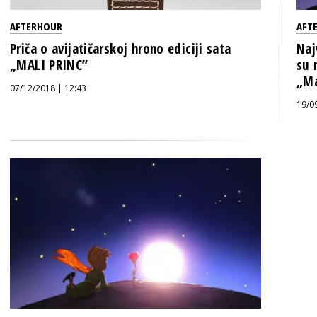
AFTERHOUR
AFT
Priča o avijatičarskoj hrono ediciji sata
Naj
„MALI PRINC”
su 
„Ma
07/12/2018 | 12:43
19/0