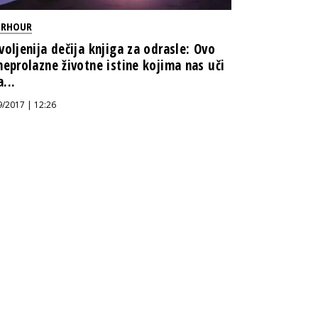
ERHOUR
voljenija dečija knjiga za odrasle: Ovo
neprolazne životne istine kojima nas uči
...
9/2017 | 12:26