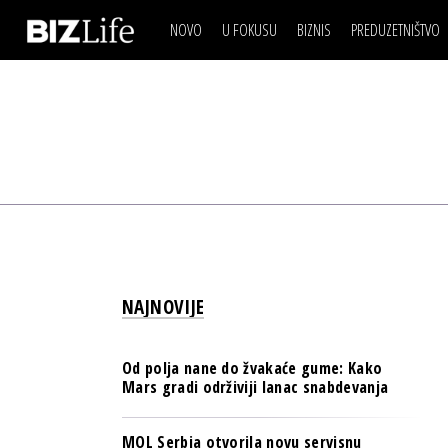
NOVO
U FOKUSU
BIZNIS
PREDUZETNIŠTVO
IZJAVA DANA
BIZNIS SCENA
VIDEO
REAL ESTATE
IZJAVA DANA
BIZNIS SCENA
BREND I KOMUNIKACI
VIDEO
REAL ESTATE
ESG & ENERGY
BREND I KOMUNIKACI
BANKE
ESG & ENERGY
OSIGURANJE
BANKE
TECH I AI
OSIGURANJE
BIZNIS & SPORT
NAJNOVIJE
TECH I AI
PULS REGIONA
BIZNIS & SPORT
NOVO NA RAFU
Od polja nane do žvakaće gume: Kako
PULS REGIONA
Mars gradi održiviji lanac snabdevanja
NOVO NA RAFU
MOL Serbia otvorila novu servisnu