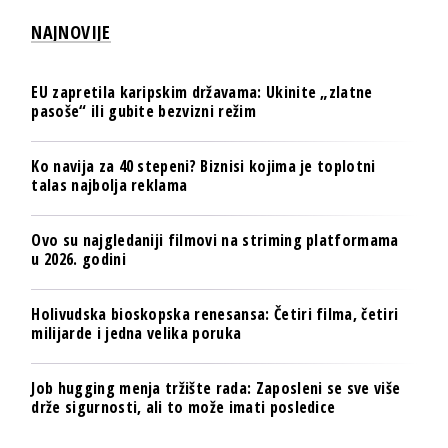
NAJNOVIJE
EU zapretila karipskim državama: Ukinite „zlatne
pasoše“ ili gubite bezvizni režim
Ko navija za 40 stepeni? Biznisi kojima je toplotni
talas najbolja reklama
Ovo su najgledaniji filmovi na striming platformama
u 2026. godini
Holivudska bioskopska renesansa: Četiri filma, četiri
milijarde i jedna velika poruka
Job hugging menja tržište rada: Zaposleni se sve više
drže sigurnosti, ali to može imati posledice