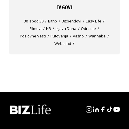
TAGOVI
30 Ispod 30
Bitno
Bizbendovi
Easy Life
Filmovi
HR
Izjava Dana
Odrzime
Poslovne Vesti
Putovanja
Važno
Wannabe
Webmind