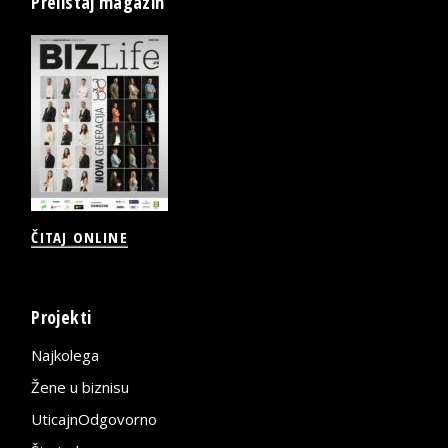
Prelistaj magazin
ČITAJ ONLINE
Projekti
Najkolega
Žene u biznisu
UticajnOdgovorno