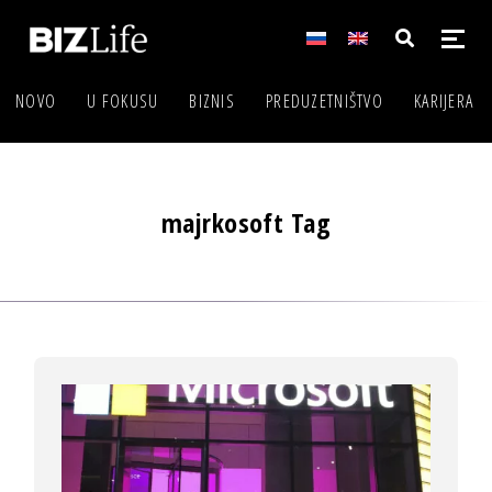
NOVO
U FOKUSU
BIZNIS
PREDUZETNIŠTVO
KARIJERA
majrkosoft Tag