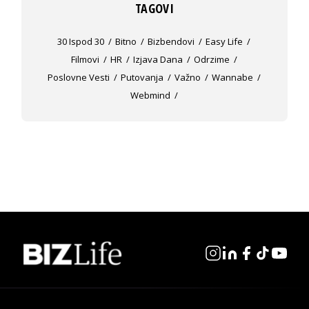
TAGOVI
30 Ispod 30
Bitno
Bizbendovi
Easy Life
Filmovi
HR
Izjava Dana
Odrzime
Poslovne Vesti
Putovanja
Važno
Wannabe
Webmind