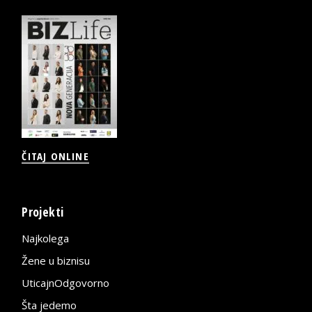
ČITAJ ONLINE
Projekti
Najkolega
Žene u biznisu
UticajnOdgovorno
Šta jedemo