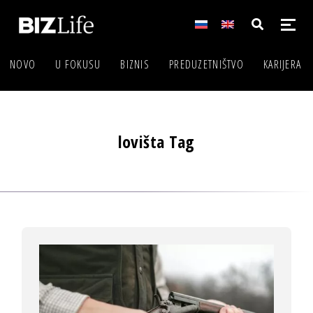
NOVO
U FOKUSU
BIZNIS
PREDUZETNIŠTVO
KARIJERA
lovišta Tag