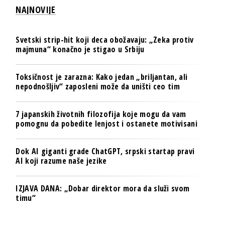
NAJNOVIJE
Svetski strip-hit koji deca obožavaju: „Zeka protiv
majmuna“ konačno je stigao u Srbiju
Toksičnost je zarazna: Kako jedan „briljantan, ali
nepodnošljiv“ zaposleni može da uništi ceo tim
7 japanskih životnih filozofija koje mogu da vam
pomognu da pobedite lenjost i ostanete motivisani
Dok AI giganti grade ChatGPT, srpski startap pravi
AI koji razume naše jezike
IZJAVA DANA: „Dobar direktor mora da služi svom
timu“