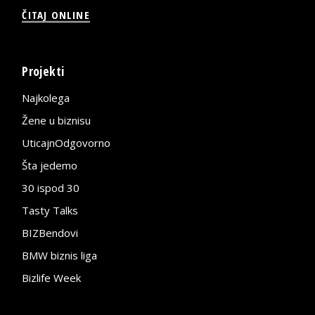
ČITAJ ONLINE
Projekti
Najkolega
Žene u biznisu
UticajnOdgovorno
Šta jedemo
30 ispod 30
Tasty Talks
BIZBendovi
BMW biznis liga
Bizlife Week