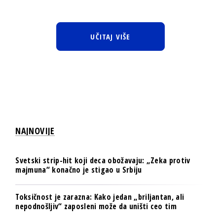
UČITAJ VIŠE
NAJNOVIJE
Svetski strip-hit koji deca obožavaju: „Zeka protiv
majmuna“ konačno je stigao u Srbiju
Toksičnost je zarazna: Kako jedan „briljantan, ali
nepodnošljiv“ zaposleni može da uništi ceo tim