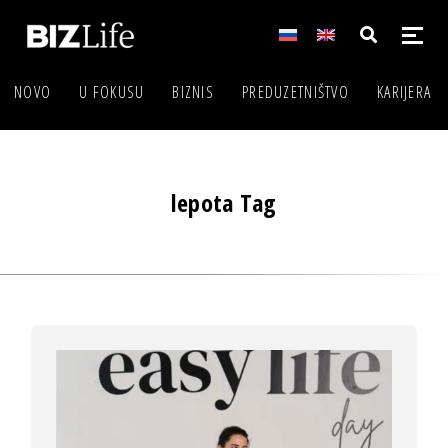
NOVO
U FOKUSU
BIZNIS
PREDUZETNIŠTVO
KARIJERA
lepota Tag