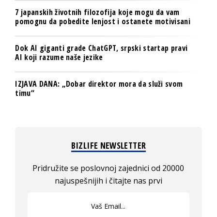
7 japanskih životnih filozofija koje mogu da vam
pomognu da pobedite lenjost i ostanete motivisani
Dok AI giganti grade ChatGPT, srpski startap pravi
AI koji razume naše jezike
IZJAVA DANA: „Dobar direktor mora da služi svom
timu“
BIZLIFE NEWSLETTER
Pridružite se poslovnoj zajednici od 20000
najuspešnijih i čitajte nas prvi