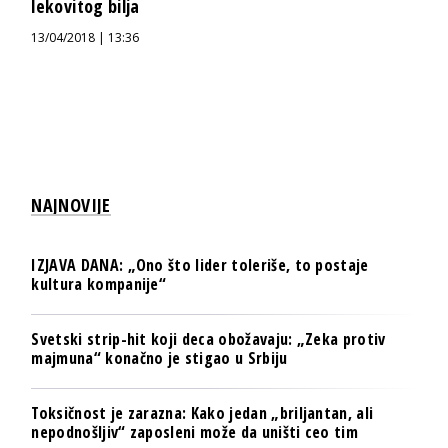
lekovitog bilja
13/04/2018 | 13:36
NAJNOVIJE
IZJAVA DANA: „Ono što lider toleriše, to postaje
kultura kompanije“
Svetski strip-hit koji deca obožavaju: „Zeka protiv
majmuna“ konačno je stigao u Srbiju
Toksičnost je zarazna: Kako jedan „briljantan, ali
nepodnošljiv“ zaposleni može da uništi ceo tim