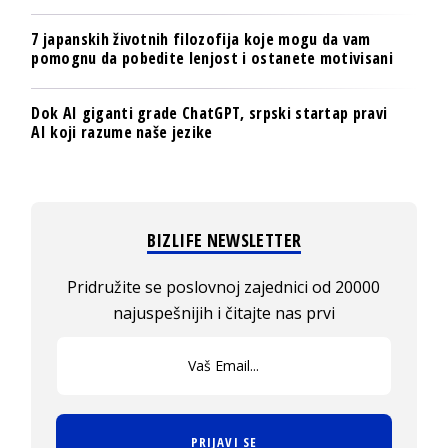
7 japanskih životnih filozofija koje mogu da vam
pomognu da pobedite lenjost i ostanete motivisani
Dok AI giganti grade ChatGPT, srpski startap pravi
AI koji razume naše jezike
BIZLIFE NEWSLETTER
Pridružite se poslovnoj zajednici od 20000
najuspešnijih i čitajte nas prvi
PRIJAVI SE