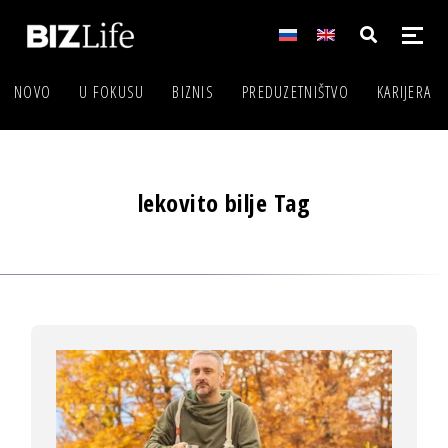
NOVO
U FOKUSU
BIZNIS
PREDUZETNIŠTVO
KARIJERA
lekovito bilje Tag