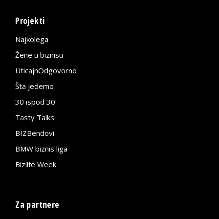
Projekti
Najkolega
Žene u biznisu
UticajnOdgovorno
Šta jedemo
30 ispod 30
Tasty Talks
BIZBendovi
BMW biznis liga
Bizlife Week
Za partnere